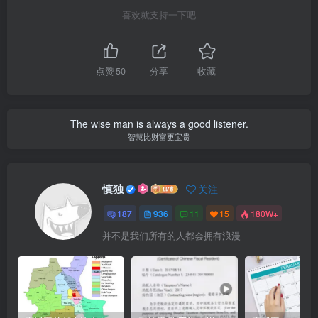
喜欢就支持一下吧
点赞
50
分享
收藏
The wise man is always a good listener.
智慧比财富更宝贵
慎独
关注
187
936
11
15
180W+
并不是我们所有的人都会拥有浪漫