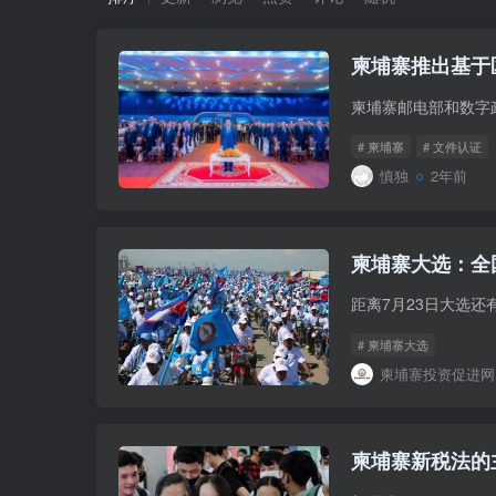
柬埔寨推出基于
# 柬埔寨
# 文件认证
慎独
2年前
柬埔寨大选：全
# 柬埔寨大选
柬埔寨投资促进网
柬埔寨新税法的