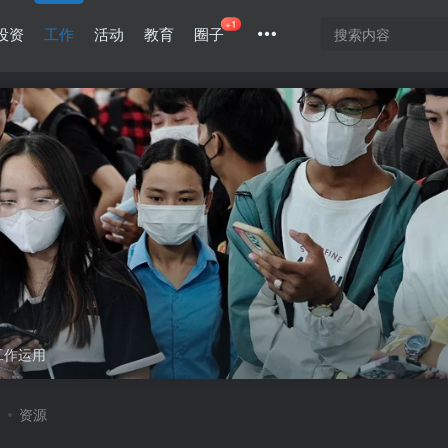
+1
投资
工作
活动
教育
圈子
工作运用
案
资源