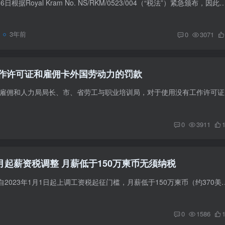
新税法于2023年5月16日根据Royal Kram No. NS/RKM/0523/004（“税法”）紧急颁布，因此自2023年5月17日起生效。税收废除了1997年2月24日的旧税收法及其2
3年前
0
3071
作许可证和雇佣卡外国劳动力的罚款
柬埔寨劳工总
0
3911
1月起薪资税调整 月薪低于150万柬币无须纳税
洪森总理签发政令，自2023年1月1日起上调工资税起征门槛，月薪低于150万柬币（约370美元）的个人无
0
1586