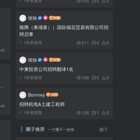
165
0
0
1年前发布
韩国位居柬埔寨外资投资
5
第二
慎独
顺腾（柬埔寨））国际烟花贸易有限公司招
过扫描文件上的标准二维码，快速验证文件...
聘启事
柬埔寨海岸线与河流
6
211
0
0
1年前发布
42
慎独
中柬投资公司招聘翻译1名
108
0
0
1年前发布
大选还有一个多月的时间，柬埔寨政府决定允许全国工人、公务员和劳动者从7月22日至24日放假三天，以参加投票选举柬埔寨第七届国会议员。据柬埔寨经济特区网获悉，在2023年6月3日发布...
Borrmey
招聘机电&土建工程师
49
126
1
0
1年前回复
圈子推荐
一个圈子一份情
圈子