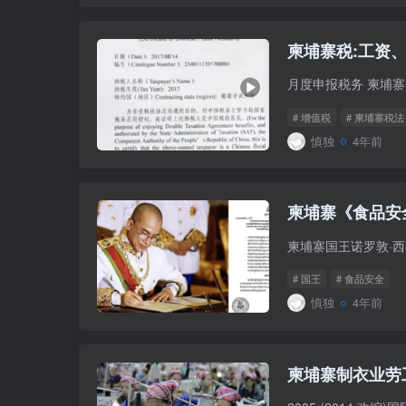
柬埔寨税:工资
# 增值税
# 柬埔寨税法
慎独
4年前
柬埔寨《食品安
# 国王
# 食品安全
慎独
4年前
柬埔寨制衣业劳