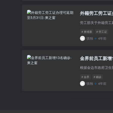
外籍劳工劳工证
# 柬埔寨
# 劳工证
慎独
4年前
金界前员工新增
# 金界
# 确诊
慎独
4年前