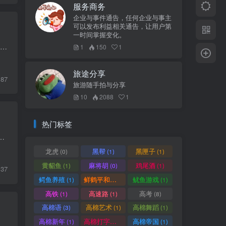
服务商务
企业与事件通告，任何企业与事主
可以发布利益相关通告，让用户第
一时间掌握变化。
月度申报税务 柬埔寨每月须申报之税务： 工资税（Tax on Salay） 增值税（Value Added Tax） 预扣税（Withholding tax） 预缴盈利税（Prepayment of Tax on Income） 一 工资税 凡在柬埔寨居住...
1
150
1
旅途分享
87
旅游随手拍与分享
10
2088
1
热门标签
皇家法令。该法规定了在食品生产链各个环节的管理和确保食品安全、质量、卫生和合法性的框架和机制，为消费者提供健康保护和...
龙虎
黑帮
黑匣子
(0)
(1)
(1)
黄貂鱼
麻将胡
鸡尾酒
(1)
(0)
(1)
37
鳄鱼养殖
鲜鹤平和赏
鱿鱼游戏
(1)
(1)
(1)
高铁
高速路
高考
(1)
(1)
(8)
高棉语
高棉艺术
高棉舞蹈
(3)
(1)
(1)
高棉新年
高棉打字机
高棉帝国
(1)
(1)
(1)