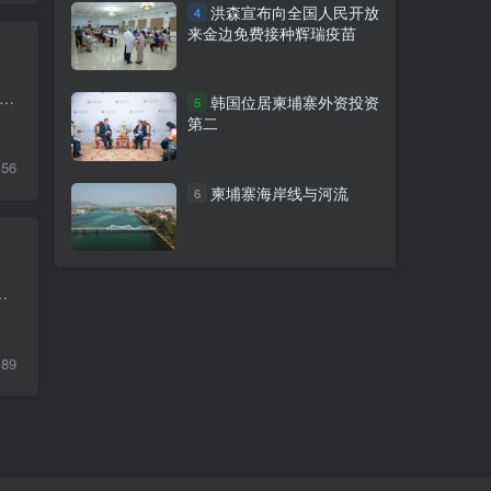
洪森宣布向全国人民开放
4
来金边免费接种辉瑞疫苗
劳工延期办理2022年劳工证的通告，2022年劳工证办理可延期至5月31日，针对2021年已经办理劳工证的外籍劳工，有效期至5月31日，没有惩罚。对于新入境的外籍劳工，要根据相关规定，...
韩国位居柬埔寨外资投资
5
第二
156
柬埔寨海岸线与河流
6
界公司182名前员工（共879人）进行新冠采样检测后，发现有13名呈阳性，金边市政府卫生部门指...
89