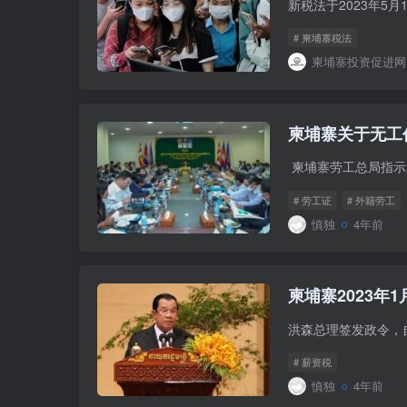
# 柬埔寨税法
柬埔寨投资促进网
柬埔寨关于无工
# 劳工证
# 外籍劳工
慎独
4年前
柬埔寨2023年
# 薪资税
慎独
4年前