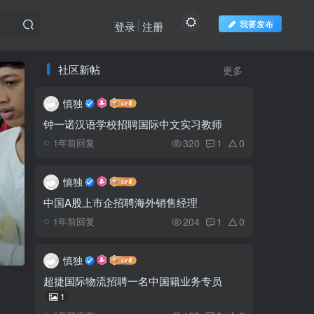
我要发布
登录
注册
推荐阅读
社区新帖
欢迎访问柬之窗
更多
慎独
柬埔寨全国3.8万名囚
1
犯，一半以上囚犯与毒品有
钟一诺汉语学校招聘国际中文实习教师
关
320
1
0
1年前回复
加拿大国家银行否认出售
2
柬埔寨ABA银行传闻
慎独
中国A股上市企招聘海外销售经理
实居省Okoki瀑布，有吸
3
204
1
0
1年前回复
引力的自然旅游目的地
慎独
洪森宣布向全国人民开放
4
超捷国际物流招聘一名中国籍业务专员
来金边免费接种辉瑞疫苗
1