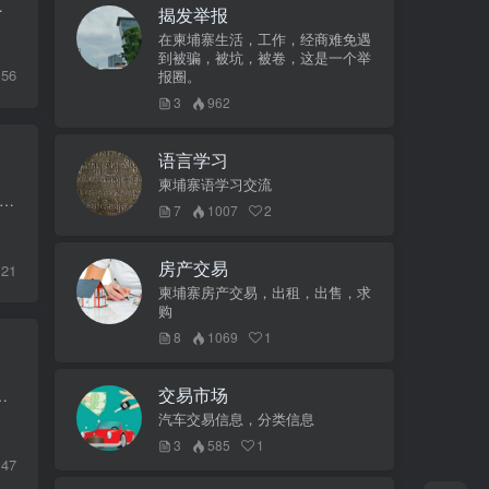
003年3月31日的修正案。《税法》共20章25...
揭发举报
在柬埔寨生活，工作，经商难免遇
到被骗，被坑，被卷，这是一个举
56
报圈。
3
962
语言学习
柬埔寨语学习交流
局指示雇佣和人力局局长、市、省劳工与职业培训局，对于使用没有工作许可证和雇佣卡外国劳动力的工厂、企业和机构业主或董事，劳工监察员应立即对其进行如下罚款:1.如果发现雇主...
7
1007
2
房产交易
121
柬埔寨房产交易，出租，出售，求
购
8
1069
1
交易市场
须纳税。据政府令得知，月薪低于150万柬币无须缴纳工资税；月薪150万至200万柬币须缴纳5%的工...
汽车交易信息，分类信息
3
585
1
147