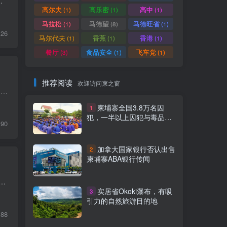
厂, 柬埔寨 柬埔寨制衣业劳工法指南下载
高尔夫
高乐密
高中
(1)
(1)
(1)
马拉松
马德望
马德旺省
(1)
(8)
(1)
126
马尔代夫
香蕉
香港
(1)
(1)
(1)
餐厅
食品安全
飞车党
(3)
(1)
(1)
推荐阅读
欢迎访问柬之窗
柬埔寨税制和注册 在税务执法和行政系统持续改革，以及国家税务总局积极开展税务审计和执法下，税务依法合规对在柬埔寨的投资者已变成是最至关重要。 一、柬埔寨税制 ...
柬埔寨全国3.8万名囚
1
犯，一半以上囚犯与毒品有
90
关
加拿大国家银行否认出售
2
柬埔寨ABA银行传闻
3 日首次颁布实施，此后进行了三次修订，分别于 2007 年 7 月 20 日、2018 年 6 月 26 日和 2021年 10 月 5 日颁布实施修订案。 柬埔寨王国劳工法下载
实居省Okoki瀑布，有吸
3
引力的自然旅游目的地
88