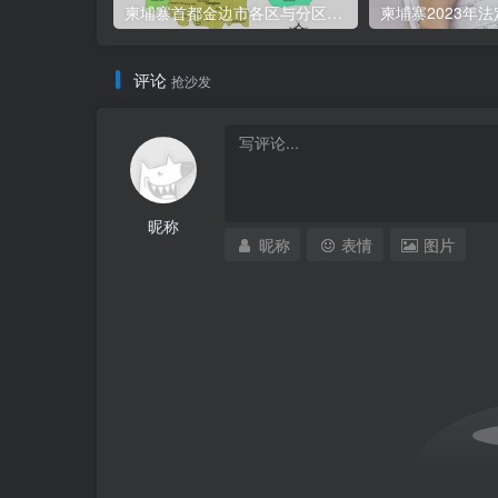
柬埔寨首都金边市各区与分区名称分布
柬埔寨2023年
评论
抢沙发
昵称
昵称
表情
图片