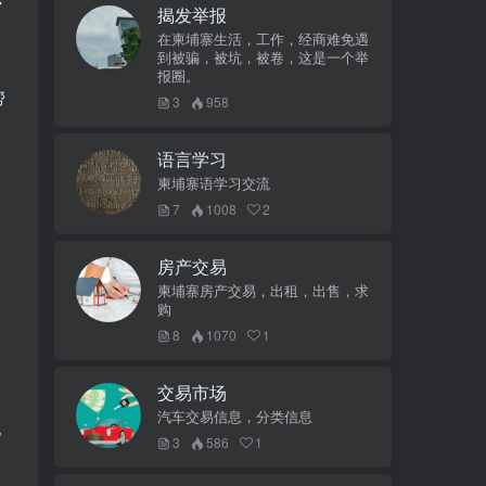
7
揭发举报
在柬埔寨生活，工作，经商难免遇
到被骗，被坑，被卷，这是一个举
报圈。
帮
3
958
语言学习
柬埔寨语学习交流
7
1008
2
房产交易
柬埔寨房产交易，出租，出售，求
购
8
1070
1
交易市场
汽车交易信息，分类信息
他
3
586
1