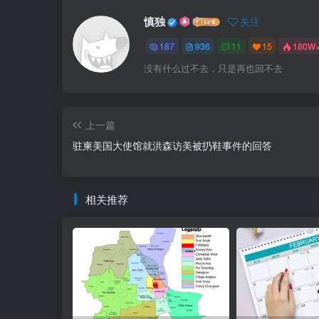
慎独
关注
187
936
11
15
180W
没有什么过不去，只是再也回不去
上一篇
驻柬美国大使馆就洪森访美被扔鞋事件的回答
相关推荐