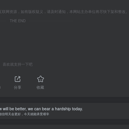
互联网资源，如有版权疑义，请及时通知，本网站主办单位将尽快下架和整改
THE END
喜欢就支持一下吧
3
分享
收藏
w will be better, we can bear a hardship today.
相信明天会更好，今天就能承受艰辛