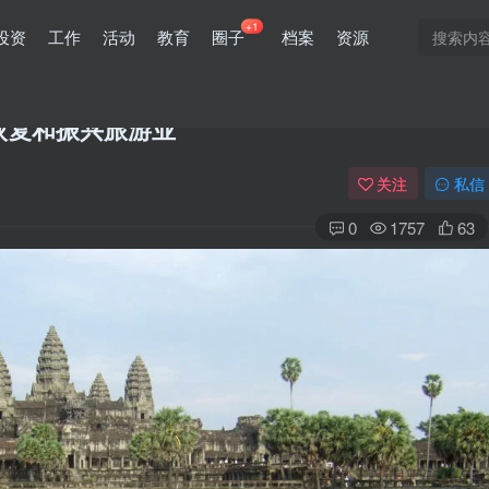
+1
投资
工作
活动
教育
圈子
档案
资源
恢复和振兴旅游业
关注
私信
0
1757
63