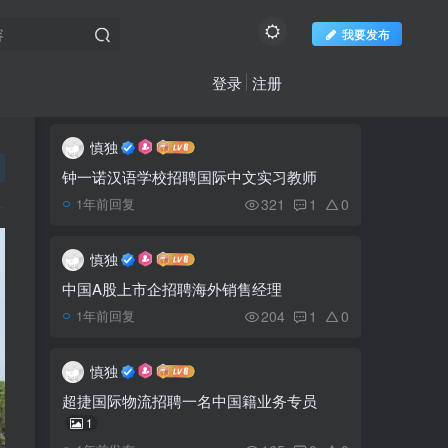
我要发布
登录
注册
推荐阅读
社区新帖
欢迎访问柬之窗
更多
慎独
中国籍男子驾车闯红灯
1
撞摩托车造成两人重伤
钟一诺汉语学校招聘国际中文实习教师
321
1
0
1年前回复
柬埔寨新秀建筑师Ly
2
Raksmey
慎独
中国A股上市企招聘海外销售经理
金边市法院副检察官被指
3
204
1
0
1年前回复
控对妻子和家政工人家暴
慎独
在亚洲开展业务，柬埔寨
4
超捷国际物流招聘一名中国籍业务专员
以最低的运营成本位居榜首
1