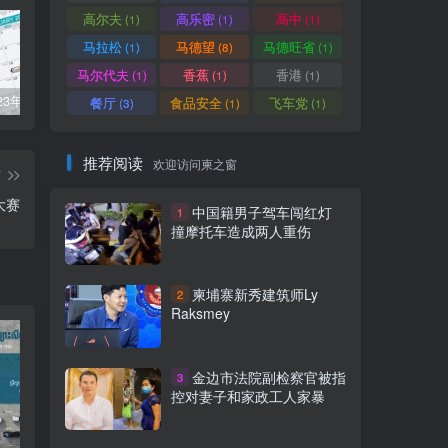
高尔夫
高乐密
高中
(1)
(1)
(1)
马拉松
马德望
马德旺省
(1)
(8)
(1)
马尔代夫
香蕉
香港
(1)
(1)
(1)
柬埔寨2023年法定公共假期
俞凌雄-中柬商业协会首任主席
柬埔寨2022年各行业平均工资
餐厅
食品安全
飞车党
(3)
(1)
(1)
推荐阅读
欢迎访问柬之窗
篇
大赛
中国籍男子驾车闯红灯
1
撞摩托车造成两人重伤
柬埔寨新秀建筑师Ly
2
Raksmey
金边市法院副检察官被指
3
控对妻子和家政工人家暴