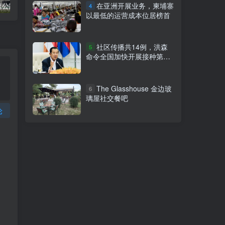
柬埔寨金港高速公路8个入口列表附详细地图定位
柬埔寨工人2024年最低薪资涨至204美元
在亚洲开展业务，柬埔寨
4
以最低的运营成本位居榜首
社区传播共14例，洪森
5
命令全国加快开展接种第三
剂加强针步伐
The Glasshouse 金边玻
6
璃屋社交餐吧
论