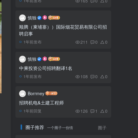
165
0
0
1年前发布
社区传播共14例，洪森
5
命令全国加快开展接种第三
慎独
剂加强针步伐
顺腾（柬埔寨））国际烟花贸易有限公司招
聘启事
The Glasshouse 金边玻
6
璃屋社交餐吧
211
0
0
1年前发布
慎独
中柬投资公司招聘翻译1名
108
0
0
1年前发布
Borrmey
招聘机电&土建工程师
126
1
0
1年前回复
圈子推荐
一个圈子一份情
圈子