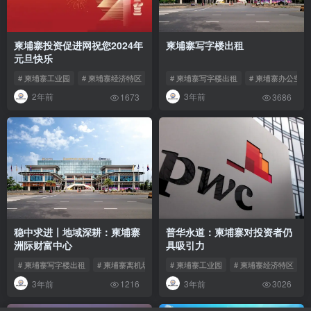
柬埔寨投资促进网祝您2024年
柬埔寨写字楼出租
元旦快乐
# 柬埔寨工业园
# 柬埔寨经济特区
# 柬埔寨工业区
# 柬埔寨写字楼出租
# 柬埔寨办公空间
2年前
3年前
1673
3686
稳中求进〡地域深耕：柬埔寨
普华永道：柬埔寨对投资者仍
洲际财富中心
具吸引力
# 柬埔寨写字楼出租
# 柬埔寨离机场最近的酒店
# 柬埔寨工业园
# 柬埔寨商铺出租
# 柬埔寨经济特区
3年前
3年前
1216
3026