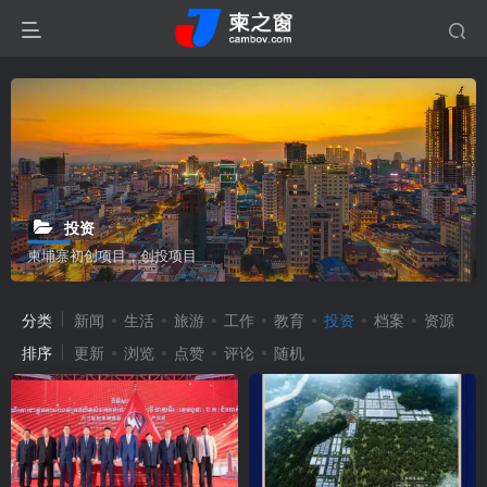
投资
柬埔寨初创项目，创投项目
分类
新闻
生活
旅游
工作
教育
投资
档案
资源
排序
更新
浏览
点赞
评论
随机