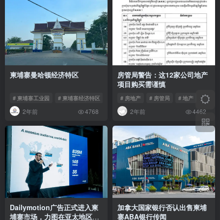
柬埔寨曼哈顿经济特区
房管局警告：这12家公司地产
项目购买需谨慎
# 柬埔寨工业园
# 柬埔寨经济特区
# 柬埔寨曼哈顿经济特区
# 房地产
# 房管局
# 地产
2年前
2年前
4768
4462
Dailymotion广告正式进入柬
加拿大国家银行否认出售柬埔
埔寨市场，力图在亚太地区的
寨ABA银行传闻