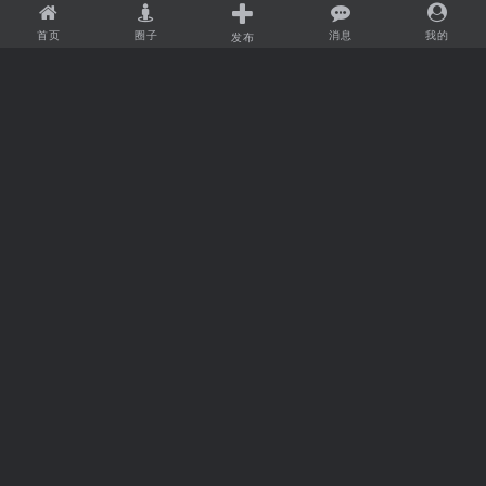
首页
圈子
消息
我的
发布
受邀参加柬埔寨江西（福州）
柬埔寨西港经济特区成果发布
经贸合作推介会
会在北京举行
# 柬埔寨工业区
# 柬埔寨工业园厂房出租
# 柬埔寨工业园
# 柬埔寨经济特区
3年前
3年前
1168
3992
洪玛耐总理：美国大型企业将
随同中国教育部语合中心代表
陆续到柬埔寨考察投资
团拜访柬华理事总理会