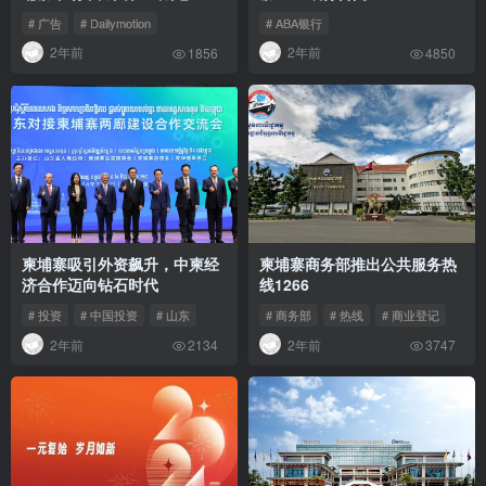
视频营销领域占据领导地位
# 广告
# Dailymotion
# ABA银行
2年前
2年前
1856
4850
柬埔寨吸引外资飙升，中柬经
柬埔寨商务部推出公共服务热
济合作迈向钻石时代
线1266
# 投资
# 中国投资
# 山东
# 商务部
# 热线
# 商业登记
2年前
2年前
2134
3747