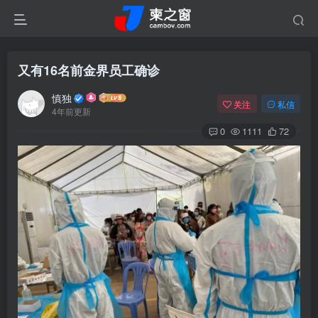
又有16名前金界员工确诊
慎独
关注
私信
4年前更新
0
1111
72