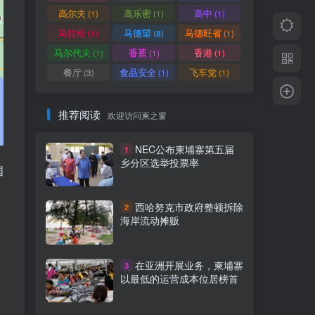
高尔夫
高乐密
高中
(1)
(1)
(1)
马拉松
马德望
马德旺省
(1)
(8)
(1)
马尔代夫
香蕉
香港
(1)
(1)
(1)
餐厅
食品安全
飞车党
(3)
(1)
(1)
推荐阅读
欢迎访问柬之窗
NEC公布柬埔寨第五届
1
乡分区选举投票率
国
西哈努克市政府整顿拆除
2
海岸流动摊贩
在亚洲开展业务，柬埔寨
3
。
以最低的运营成本位居榜首