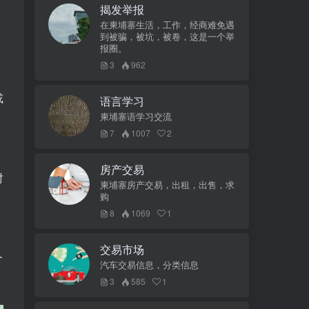
揭发举报
在柬埔寨生活，工作，经商难免遇
到被骗，被坑，被卷，这是一个举
报圈。
3
962
或
语言学习
柬埔寨语学习交流
7
1007
2
房产交易
时
柬埔寨房产交易，出租，出售，求
购
8
1069
1
交易市场
个
汽车交易信息，分类信息
3
585
1