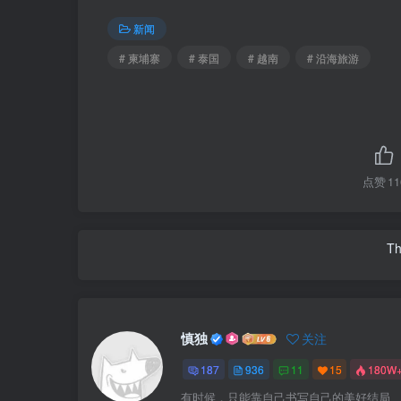
新闻
# 柬埔寨
# 泰国
# 越南
# 沿海旅游
点赞
11
Th
慎独
关注
187
936
11
15
180W
有时候，只能靠自己书写自己的美好结局