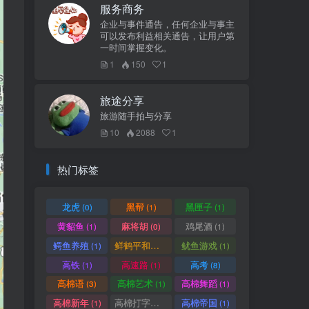
服务商务
企业与事件通告，任何企业与事主
可以发布利益相关通告，让用户第
一时间掌握变化。
1
150
1
旅途分享
旅游随手拍与分享
10
2088
1
热门标签
龙虎
黑帮
黑匣子
(0)
(1)
(1)
黄貂鱼
麻将胡
鸡尾酒
(1)
(0)
(1)
鳄鱼养殖
鲜鹤平和赏
鱿鱼游戏
(1)
(1)
(1)
高铁
高速路
高考
(1)
(1)
(8)
高棉语
高棉艺术
高棉舞蹈
(3)
(1)
(1)
高棉新年
高棉打字机
高棉帝国
(1)
(1)
(1)