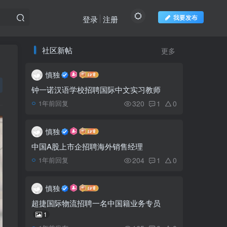
我要发布
登录
注册
社区新帖
更多
推荐阅读
欢迎访问柬之窗
慎独
NEC公布柬埔寨第五届
1
乡分区选举投票率
钟一诺汉语学校招聘国际中文实习教师
320
1
0
1年前回复
西哈努克市政府整顿拆除
2
海岸流动摊贩
慎独
中国A股上市企招聘海外销售经理
204
1
0
1年前回复
在亚洲开展业务，柬埔寨
3
以最低的运营成本位居榜首
慎独
柬埔寨邮政大楼，迄今为
超捷国际物流招聘一名中国籍业务专员
4
止已有127年历史
1