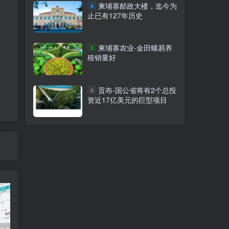
柬埔寨邮政大楼，迄今为
4
止已有127年历史
柬埔寨农业-金田螺易养
5
殖销量好
贡布-国公省将有2个总投
6
资近17亿美元的巨型项目