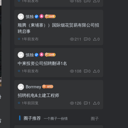
165
0
0
1年前发布
柬埔寨农业-金田螺易养
5
殖销量好
慎独
顺腾（柬埔寨））国际烟花贸易有限公司招
聘启事
贡布-国公省将有2个总投
6
资近17亿美元的巨型项目
211
0
0
1年前发布
慎独
中柬投资公司招聘翻译1名
108
0
0
1年前发布
Borrmey
招聘机电&土建工程师
份
126
1
0
1年前回复
圈子推荐
一个圈子一份情
圈子
省