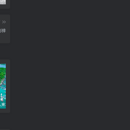
柬埔寨2023年法定公共假期
俞凌雄-中柬商业协会首任主席
柬埔寨2022年各行业平均工资
篇
彩排
探索富国岛：从柬埔寨出发的便捷之旅
柬埔寨金港高速公路8个入口列表附详细地图定位