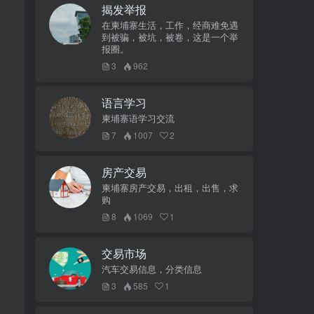
揭发举报
在柬埔寨生活，工作，经商难免遇
到被骗，被坑，被卷，这是一个举
报圈。
3
962
语言学习
柬埔寨语学习交流
7
1007
2
房产交易
柬埔寨房产交易，出租，出售，求
购
8
1069
1
交易市场
汽车交易信息，分类信息
3
585
1