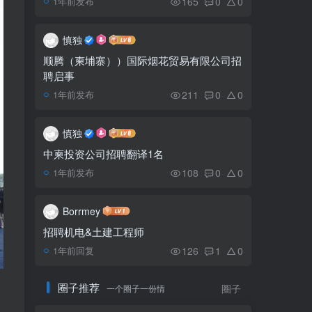
165
0
0
1年前发布
金界前员工新增13名确
5
诊
慎独
顺腾（柬埔寨））国际烟花贸易有限公司招
聘启事
璀璨金边：唐人街非遗花
6
灯街将于11月盛大启幕
211
0
0
1年前发布
慎独
中柬投资公司招聘翻译1名
108
0
0
1年前发布
Borrmey
招聘机电&土建工程师
126
1
0
1年前回复
圈子推荐
一个圈子一份情
圈子