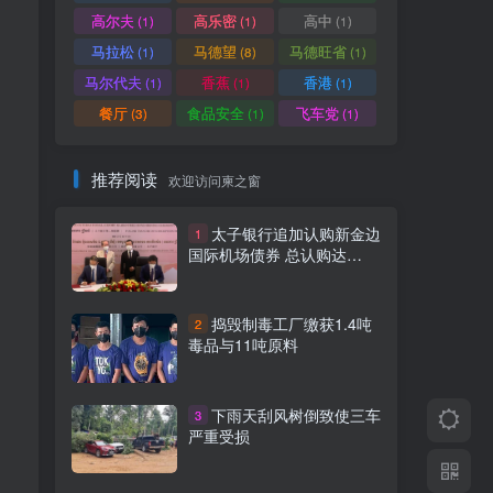
高尔夫
高乐密
高中
(1)
(1)
(1)
马拉松
马德望
马德旺省
(1)
(8)
(1)
马尔代夫
香蕉
香港
(1)
(1)
(1)
餐厅
食品安全
飞车党
(3)
(1)
(1)
推荐阅读
欢迎访问柬之窗
太子银行追加认购新金边
1
国际机场债券 总认购达
5000万美元
捣毁制毒工厂缴获1.4吨
2
毒品与11吨原料
下雨天刮风树倒致使三车
3
严重受损