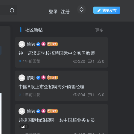
我要发布
登录
注册
社区新帖
更多
推荐阅读
欢迎访问柬之窗
慎独
太子银行追加认购新金边
1
国际机场债券 总认购达
钟一诺汉语学校招聘国际中文实习教师
5000万美元
320
1
0
1年前回复
捣毁制毒工厂缴获1.4吨
2
毒品与11吨原料
慎独
中国A股上市企招聘海外销售经理
204
1
0
1年前回复
下雨天刮风树倒致使三车
3
严重受损
慎独
父母工厂上班，三个小孩
超捷国际物流招聘一名中国籍业务专员
4
在家池塘溺水身亡
1