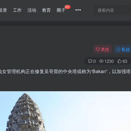
+1
投资
工作
活动
教育
圈子
关注
私信
0
1230
63
女管理机构正在修复吴哥窟的中央塔或称为“Bakan”，以加强塔