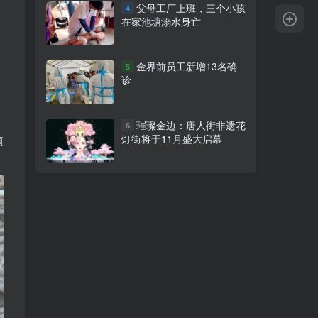
父母工厂上班，三个小孩
4
在家池塘溺水身亡
金界前员工新增13名确
5
诊
璀璨金边：唐人街非遗花
6
灯街将于11月盛大启幕
植