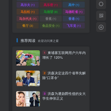
高尔夫
高乐密
高中
(1)
(1)
(1)
马拉松
马德望
马德旺省
(1)
(8)
(1)
马尔代夫
香蕉
香港
(1)
(1)
(1)
餐厅
食品安全
飞车党
(3)
(1)
(1)
推荐阅读
欢迎访问柬之窗
柬埔寨互联网用户六年内
1
增长了 120%
洪森决定这四个省率先解
2
除“口罩令”
。
​洪森为遭勋爵性侵的女大
3
学生伸张正义