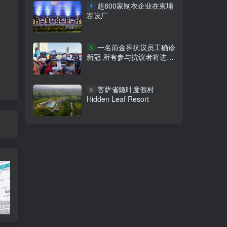
超800家制衣企业在柬埔
4
寨设厂
一名前金界抗议员工确诊
5
新冠 所有参与抗议者将进行
检测
菩萨省隐叶度假村
6
Hidden Leaf Resort
柬埔寨2023年法定公共假期
俞凌雄-中柬商业协会首任主席
柬埔寨2022年各行业平均工资