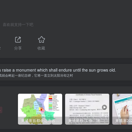
喜欢就支持一下吧
2
分享
收藏
 raise a monument which shall endure until the sun grows old.
成就会树起一座纪念碑，它将一直立到太阳冷却之时
+
柬埔寨首都金边市各区与分区名称分布
柬埔寨税:工资、增值、预扣、利润、专利、产业、注册税