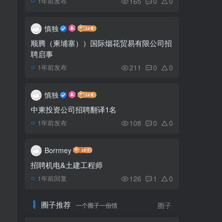
165
0
0
1年前发布
一名前金界抗议员工确诊
5
新冠 所有参与抗议者将进行
慎独
检测
顺腾（柬埔寨））国际烟花贸易有限公司招
聘启事
菩萨省隐叶度假村
6
Hidden Leaf Resort
211
0
0
1年前发布
慎独
中柬投资公司招聘翻译1名
108
0
0
1年前发布
Borrmey
招聘机电&土建工程师
126
1
0
1年前回复
圈子推荐
一个圈子一份情
圈子