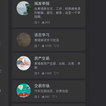
揭发举报
在柬埔寨生活，工作，经商难免遇
到被骗，被坑，被卷，这是一个举
报圈。
3
963
语言学习
柬埔寨语学习交流
获
7
1008
2
房产交易
柬埔寨房产交易，出租，出售，求
购
士
8
1069
1
交易市场
佛
汽车交易信息，分类信息
3
585
1