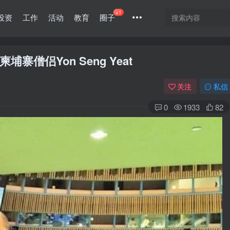
+1
投资
工作
活动
教育
圈子
僧侣Yon Seng Yeat
关注
私信
0
1933
82