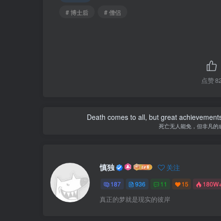
# 博士后
# 僧侣
点赞
8
Death comes to all, but great achievements
死亡无人能免，但非凡的
慎独
关注
187
936
11
15
180W
真正的梦就是现实的彼岸