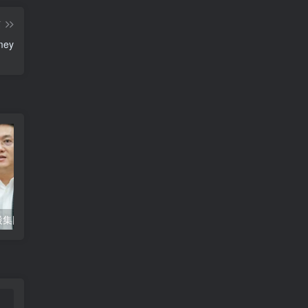
篇
ey
股集团主席刘阳
陈宝荣-慈善义工队队长