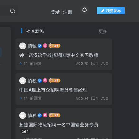
我要发布
登录
注册
社区新帖
更多
推荐阅读
欢迎访问柬之窗
慎独
柬埔寨互联网用户六年内
1
增长了 120%
钟一诺汉语学校招聘国际中文实习教师
320
1
0
1年前回复
洪森决定这四个省率先解
2
除“口罩令”
慎独
中国A股上市企招聘海外销售经理
204
1
0
1年前回复
​洪森为遭勋爵性侵的女大
3
学生伸张正义
慎独
超800家制衣企业在柬埔
超捷国际物流招聘一名中国籍业务专员
4
寨设厂
1