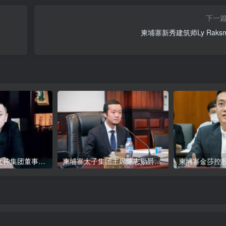
下一
柬埔寨新秀建筑师Ly Raksm
柬埔寨西港自由女神集团董事长”刘大卫”
柬埔寨太子集团主席陈志勋爵的另外一个身份，同等部级
柬埔寨金莎控