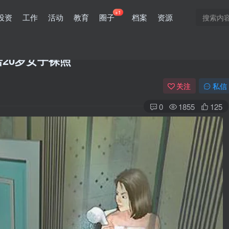
+1
投资
工作
活动
教育
圈子
档案
资源
20岁女子裸照
关注
私信
0
1855
125