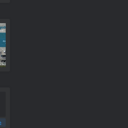
柬埔寨金港高速公路8个入口列表附详细地图定位
柬埔寨工人2024年最低薪资涨至204美元
论