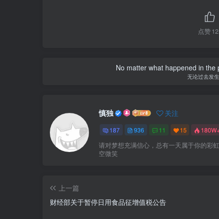
点赞
12
No matter what happened in the pa
无论过去发
慎独
关注
187
936
11
15
180W
请对梦想充满信心，总有一天属于你的彩
空微笑
上一篇
财经部关于暂停日用食品征增值税公告