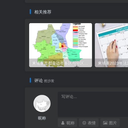
相关推荐
柬埔寨首都金边市各区与分区名称分布
柬埔寨2023年
评论
抢沙发
昵称
昵称
表情
图片