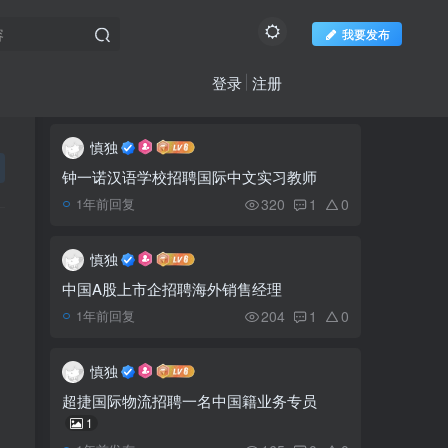
我要发布
登录
注册
社区新帖
更多
推荐阅读
慎独
欢迎访问柬之窗
钟一诺汉语学校招聘国际中文实习教师
又有16名前金界员工确
1
320
1
0
1年前回复
诊
慎独
昨晚12点，西港发生火
2
中国A股上市企招聘海外销售经理
灾8房8车被毁
204
1
0
1年前回复
新增超200例，洪森总理
3
慎独
呼吁收紧防疫措施
超捷国际物流招聘一名中国籍业务专员
1
柬卫生部驳斥“中国疫苗
4