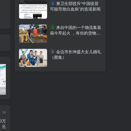
柬卫生部驳斥“中国疫苗
4
可能导致白血病”的造谣新闻
来自中国的一个物流集装
5
箱今早起火 ，有你的货物
吗？
金边市长坤盛大女儿婚礼
6
（图集）
柬埔寨2023年法定公共假期
俞凌雄-中柬商业协会首任主席
柬埔寨2022年各行业平均工资
篇
0万
元