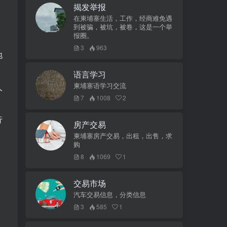
揭发举报
在柬埔寨生活，工作，经商难免遇
到被骗，被坑，被卷，这是一个举
报圈。
3
963
地
语言学习
人
柬埔寨语学习交流
7
1008
2
行
房产交易
柬埔寨房产交易，出租，出售，求
购
8
1069
1
交易市场
汽车交易信息，分类信息
3
585
1