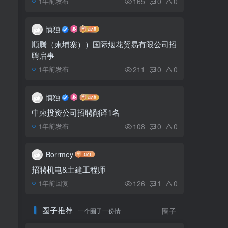
165
0
0
1年前发布
可能导致白血病”的造谣新闻
慎独
来自中国的一个物流集装
5
顺腾（柬埔寨））国际烟花贸易有限公司招
箱今早起火 ，有你的货物
聘启事
吗？
211
0
0
1年前发布
金边市长坤盛大女儿婚礼
6
（图集）
慎独
中柬投资公司招聘翻译1名
108
0
0
1年前发布
Borrmey
招聘机电&土建工程师
126
1
0
1年前回复
圈子推荐
一个圈子一份情
圈子