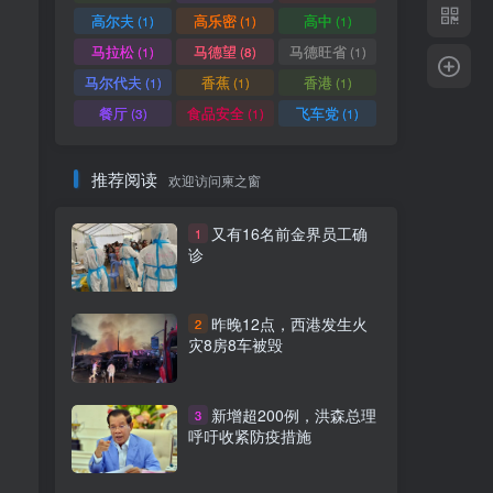
高尔夫
高乐密
高中
(1)
(1)
(1)
马拉松
马德望
马德旺省
(1)
(8)
(1)
马尔代夫
香蕉
香港
(1)
(1)
(1)
餐厅
食品安全
飞车党
(3)
(1)
(1)
推荐阅读
欢迎访问柬之窗
又有16名前金界员工确
1
诊
。
昨晚12点，西港发生火
2
灾8房8车被毁
新增超200例，洪森总理
3
呼吁收紧防疫措施