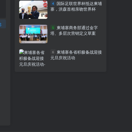
国际足联世界杯抵达柬埔
4
寨，洪森首相亲吻世界杯
论
柬埔寨商务部通过金字
5
塔、多层次营销定义草案
柬埔寨各省积极备战迎接
6
元旦庆祝活动