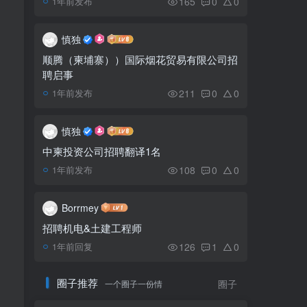
165
0
0
1年前发布
柬埔寨商务部通过金字
5
塔、多层次营销定义草案
慎独
顺腾（柬埔寨））国际烟花贸易有限公司招
聘启事
柬埔寨各省积极备战迎接
6
元旦庆祝活动
211
0
0
1年前发布
慎独
中柬投资公司招聘翻译1名
108
0
0
1年前发布
Borrmey
招聘机电&土建工程师
126
1
0
1年前回复
圈子推荐
一个圈子一份情
圈子