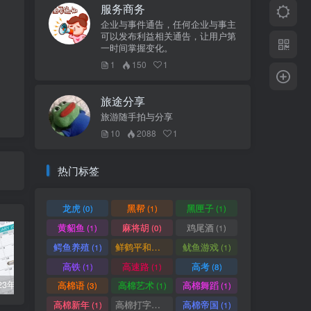
服务商务
企业与事件通告，任何企业与事主
可以发布利益相关通告，让用户第
一时间掌握变化。
1
150
1
旅途分享
旅游随手拍与分享
10
2088
1
热门标签
龙虎
黑帮
黑匣子
(0)
(1)
(1)
黄貂鱼
麻将胡
鸡尾酒
(1)
(0)
(1)
鳄鱼养殖
鲜鹤平和赏
鱿鱼游戏
(1)
(1)
(1)
高铁
高速路
高考
(1)
(1)
(8)
柬埔寨2023年法定公共假期
俞凌雄-中柬商业协会首任主席
柬埔寨2022年各行业平均工资
高棉语
高棉艺术
高棉舞蹈
(3)
(1)
(1)
高棉新年
高棉打字机
高棉帝国
(1)
(1)
(1)