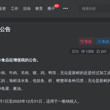
+1
投资
工作
活动
教育
圈子
公告
关注
私信
0
1359
241
本食品征增值税的公告。
牛肉、牛肉、羊肉、猪、鸡、鸭等，无论是新鲜的还是经过加工
工的，海鲜淡水鱼，包括鱼、虾、螃蟹和各种贝类，无论是新鲜
种鱼露、酱油。
月1日至2023年12月31日，适用于一般纳税人。