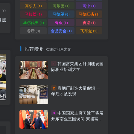
高尔夫
高乐密
高中
(1)
(1)
(1)
篇
马拉松
马德望
马德旺省
(1)
(8)
(1)
裸照
马尔代夫
香蕉
香港
(1)
(1)
(1)
餐厅
食品安全
飞车党
(3)
(1)
(1)
推荐阅读
欢迎访问柬之窗
韩国富荣集团计划建设国
1
际职业培训大学
卷烟厂制造大量假烟 一
2
年后才被发现
年各行业平均工资
柬埔寨金港高速公路8个入口列表附详细地图定位
中国国家主席习近平将展
3
开东南亚三国访问 柬埔寨行
程亮点前瞻