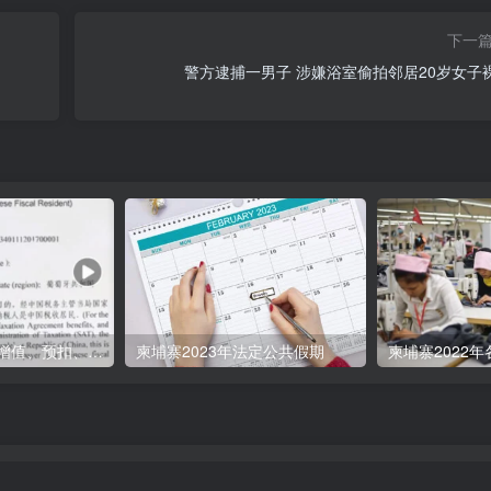
下一
警方逮捕一男子 涉嫌浴室偷拍邻居20岁女子
柬埔寨税:工资、增值、预扣、利润、专利、产业、注册税
柬埔寨2023年法定公共假期
柬埔寨2022