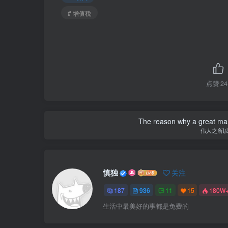
# 增值税
点赞
24
The reason why a great man 
伟人之所
慎独
关注
187
936
11
15
180W
生活中最美好的事都是免费的