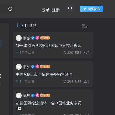
我要发布
登录
注册
推荐阅读
社区新帖
欢迎访问柬之窗
更多
慎独
韩国富荣集团计划建设国
1
际职业培训大学
钟一诺汉语学校招聘国际中文实习教师
320
1
0
1年前回复
卷烟厂制造大量假烟 一
2
年后才被发现
慎独
中国A股上市企招聘海外销售经理
或
中国国家主席习近平将展
3
204
1
0
1年前回复
的
开东南亚三国访问 柬埔寨行
程亮点前瞻
慎独
国际足联世界杯抵达柬埔
4
超捷国际物流招聘一名中国籍业务专员
寨，洪森首相亲吻世界杯
1