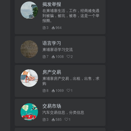
揭发举报
在柬埔寨生活，工作，经商难免遇
到被骗，被坑，被卷，这是一个举
报圈。
3
964
语言学习
柬埔寨语学习交流
7
1008
2
房产交易
柬埔寨房产交易，出租，出售，求
购
8
1069
1
。
交易市场
汽车交易信息，分类信息
3
585
1