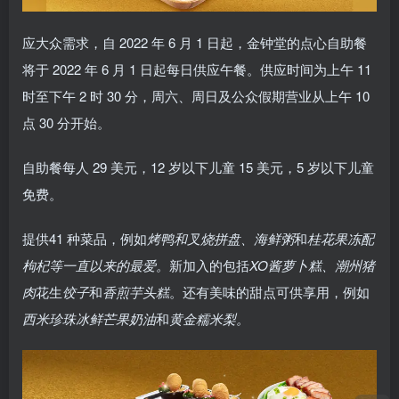
应大众需求，自 2022 年 6 月 1 日起，金钟堂的点心自助餐
将于 2022 年 6 月 1 日起每日供应午餐。供应时间为上午 11
时至下午 2 时 30 分，周六、周日及公众假期营业从上午 10
点 30 分开始。
自助餐每人 29 美元，12 岁以下儿童 15 美元，5 岁以下儿童
免费。
提供41 种菜品，例如
烤鸭和叉烧拼盘、海鲜粥
和
桂花果冻配
枸杞等一直以来的最爱。
新加入的包括
XO酱萝卜糕、潮州猪
肉
花生
饺子
和
香煎芋头糕
。还有美味的甜点可供享用，例如
西米珍珠冰鲜芒果奶油
和
黄金糯米梨。