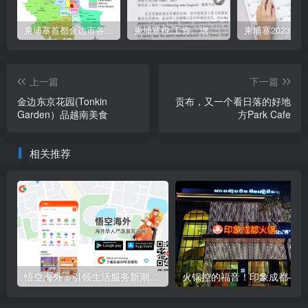
柬埔寨首都金边市各区与分区名称分布
柬埔寨税:工资、增值、预扣、利润、专利、产业、注册税
上一篇
下一篇
金边东京花园(Tonkin
贡布，又一个看日落的好地
Garden）品越南美食
方Park Cafe
相关推荐
悟空海外：引领生活服务新潮流，柬埔寨市场全新启航
火