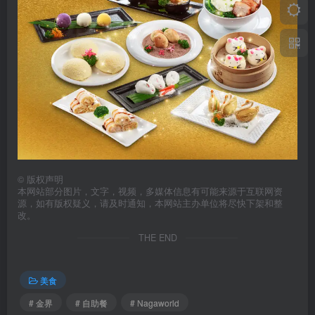
©
版权声明
本网站部分图片，文字，视频，多媒体信息有可能来源于互联网资
源，如有版权疑义，请及时通知，本网站主办单位将尽快下架和整
改。
THE END
美食
# 金界
# 自助餐
# Nagaworld