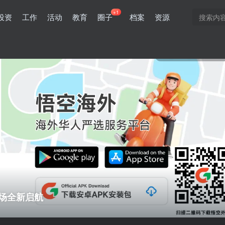
+1
投资
工作
活动
教育
圈子
档案
资源
0
5131
4
场全新启航