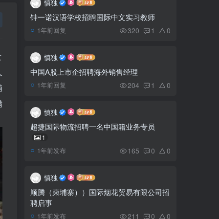
推荐阅读
慎独
欢迎访问柬之窗
钟一诺汉语学校招聘国际中文实习教师
一中籍男子在国公省溺水
1
320
1
0
1年前回复
身亡
发
慎独
冷知识，柬埔寨拥有占国
2
中国A股上市企招聘海外销售经理
⼈
土面积41%的自然保护区
204
1
0
1年前回复
埔
满
柬埔寨新能源供应猛增，
3
慎独
储能方案需求旺盛
超捷国际物流招聘一名中国籍业务专员
1
诺罗敦·阿伦拉斯美公主
4
165
0
0
1年前发布
宣布脱离奉辛比克党
慎独
拉塔纳基里幸运星 在
5
顺腾（柬埔寨））国际烟花贸易有限公司招
Cellcard 抽奖活动中赢得
聘启事
90,000 美元现金
211
0
0
1年前发布