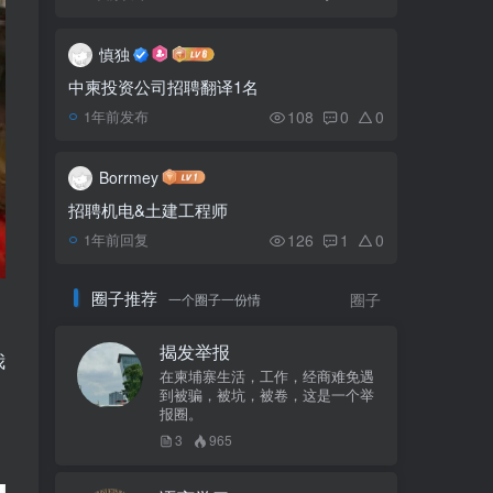
跨年夜：金边十大空中酒
6
吧跨年活动推荐！
慎独
中柬投资公司招聘翻译1名
108
0
0
1年前发布
Borrmey
招聘机电&土建工程师
126
1
0
1年前回复
圈子推荐
一个圈子一份情
圈子
揭发举报
我
在柬埔寨生活，工作，经商难免遇
到被骗，被坑，被卷，这是一个举
报圈。
3
965