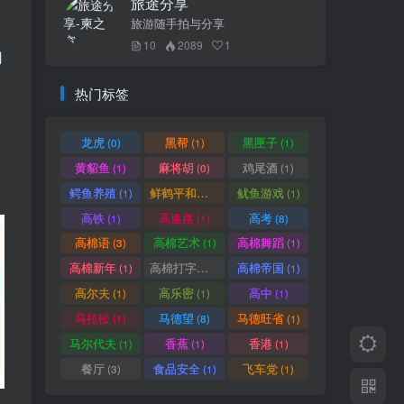
旅途分享
旅游随手拍与分享
10
2089
1
用
热门标签
龙虎
黑帮
黑匣子
(0)
(1)
(1)
黄貂鱼
麻将胡
鸡尾酒
(1)
(0)
(1)
鳄鱼养殖
鲜鹤平和赏
鱿鱼游戏
(1)
(1)
(1)
高铁
高速路
高考
(1)
(1)
(8)
高棉语
高棉艺术
高棉舞蹈
(3)
(1)
(1)
高棉新年
高棉打字机
高棉帝国
(1)
(1)
(1)
高尔夫
高乐密
高中
(1)
(1)
(1)
马拉松
马德望
马德旺省
(1)
(8)
(1)
马尔代夫
香蕉
香港
(1)
(1)
(1)
餐厅
食品安全
飞车党
(3)
(1)
(1)