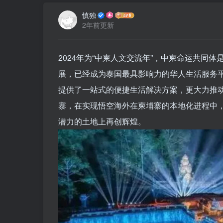
慎独
2年前更新
2024年为“中柬人文交流年”，中柬命运共同
展，已经成为泰国最具影响⼒的华⼈⽣活服务
提供了⼀站式的便捷⽣活解决⽅案，更⼤⼒推
寨，在实现悟空海外在柬埔寨的本地化进程中
潜⼒的土地上再创辉煌。