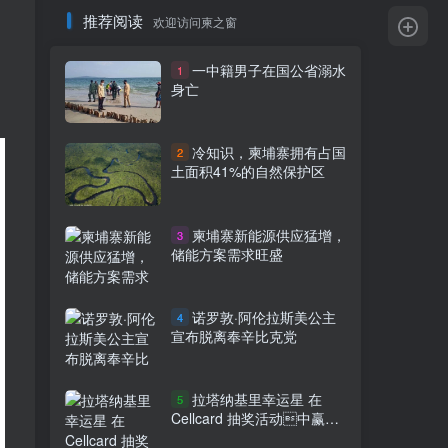
推荐阅读
欢迎访问柬之窗
一中籍男子在国公省溺水
1
，
身亡
冷知识，柬埔寨拥有占国
2
土面积41%的自然保护区
柬埔寨新能源供应猛增，
3
储能方案需求旺盛
诺罗敦·阿伦拉斯美公主
4
宣布脱离奉辛比克党
拉塔纳基里幸运星 在
5
Cellcard 抽奖活动中赢得
90,000 美元现金