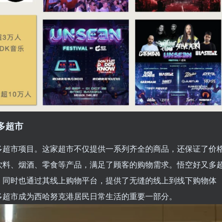
多超市
多超市项⽬。这家超市不仅提供⼀系列⻬全的商品，还保证了价
饮料、烟酒、零食等产品，满⾜了顾客的购物需求。悟空好⼜多
，同时也通过其线上购物平台，提供了⽆缝的线上到线下购物体
多超市成为西哈努克港居⺠⽇常⽣活的重要⼀部分。