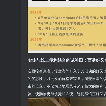
实体与线上便利结合的试验田：西港好⼜
在西哈努克港，悟空海外引⼊了其成功的好⼜
的优惠性，以批发的价格来零售，覆盖日常的
市的设⽴，不仅为当地居⺠带来了极⼤的便利
验，使购物更加快捷和⽅便。这使得悟空好⼜