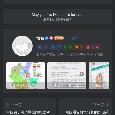
May you live like a child forever.
愿你永远活的像个孩子
慎独
关注
187
936
11
15
180W+
看见你可爱的笑容绝对是我一天中最美好的事
柬埔寨首都金边市各区与分区名称分布
柬埔寨税:工资、增值、预扣、利润、专利、产业、注册税
上一篇
下一篇
中国男子绑架勒索同胞逾56
泰国通告机场转机的外国乘