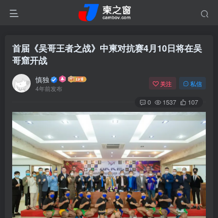
首届《吴哥王者之战》中柬对抗赛4月10日将在吴
哥窟开战
慎独
关注
私信
4年前发布
0
1537
107