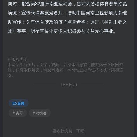
同时，配合第32届东南亚运动会，提前为各项体育赛事预热
演练；宣传柬埔寨旅游名片，借助中国河南卫视影响力多维
度宣传；为有体育梦想的孩子点亮希望；通过《吴哥王者之
战》赛事、明星宣传让更多人积极参与公益爱心事业。
©
版权声明
本网站部分图片，文字，视频，多媒体信息有可能来源于互联网资
源，如有版权疑义，请及时通知，本网站主办单位将尽快下架和整
改。
THE END
新闻
# 吴哥
# 对抗赛
喜欢就支持一下吧