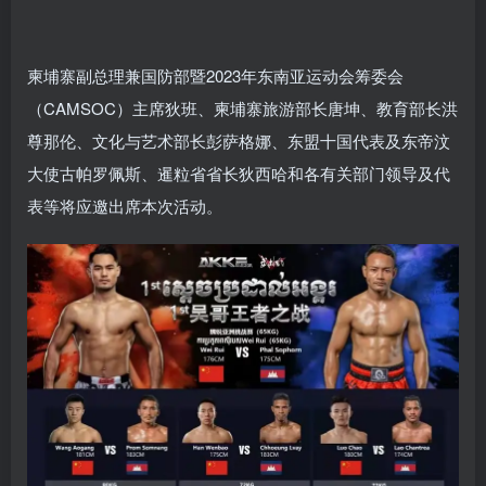
柬埔寨副总理兼国防部暨2023年东南亚运动会筹委会
（CAMSOC）主席狄班、柬埔寨旅游部长唐坤、教育部长洪
尊那伦、文化与艺术部长彭萨格娜、东盟十国代表及东帝汶
大使古帕罗佩斯、暹粒省省长狄西哈和各有关部门领导及代
表等将应邀出席本次活动。