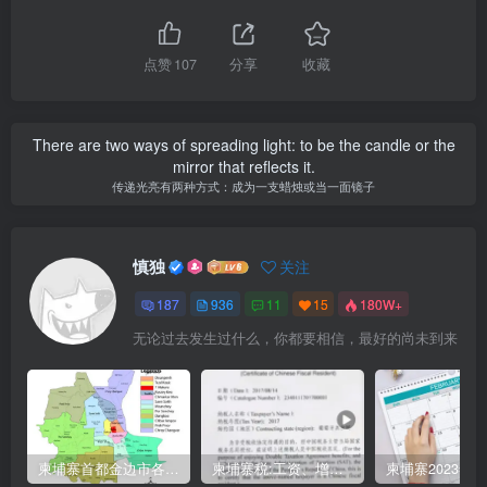
点赞
107
分享
收藏
There are two ways of spreading light: to be the candle or the
mirror that reflects it.
传递光亮有两种方式：成为一支蜡烛或当一面镜子
慎独
关注
187
936
11
15
180W+
无论过去发生过什么，你都要相信，最好的尚未到来
柬埔寨首都金边市各区与分区名称分布
柬埔寨税:工资、增值、预扣、利润、专利、产业、注册税