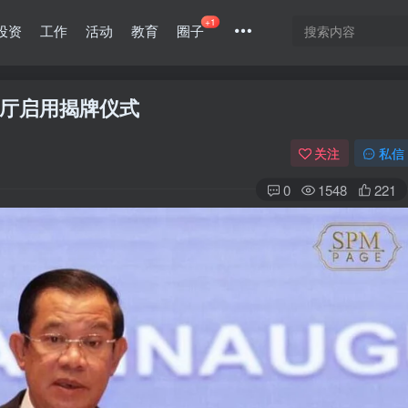
+1
投资
工作
活动
教育
圈子
厅启用揭牌仪式
关注
私信
0
1548
221