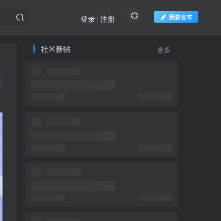
我要发布
登录
注册
社区新帖
更多
推荐阅读
欢迎访问柬之窗
绿海已累计投资7000万
1
美元芒果出口中国
国王任命两名王室成员任
2
第五届参议院议员
昨夜雷西郊发生火灾，
3
18座房屋被烧毁
金边市3至5岁儿童接种
4
疫苗指定医院名单和时间表