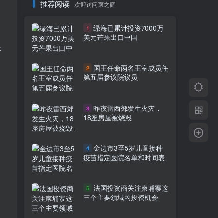
推荐阅读
欢迎访问柬之窗
绿海已累计投资7000万
1
美元芒果出口中国
长
国王任命两名王室成员任
2
第五届参议院议员
昨夜雷西郊发生火灾，
3
18座房屋被烧毁
。
金边市3至5岁儿童接种
4
疫苗指定医院名单和时间表
法国投资商关注柬埔寨这
5
三个主要领域的投资机会