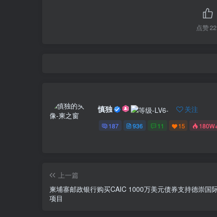
点赞
22
慎独
关注
187
936
11
15
180W
上一篇
柬埔寨邮政银行购买CAIC 1000万美元债券支持德崇国
项目