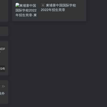
柬埔寨中国国际学校
6
2022年招生简章
柬埔寨2023年法定公共假期
俞凌雄-中柬商业协会首任主席
柬埔寨2022年各行业平均工资
篇
摄和直播 商业除外