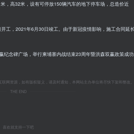
1米，高32米，设有可停放150辆汽车的地下停车场，总造价近
日开工，2021年6月30日竣工。由于新冠疫情影响，施工合同延
在双赢纪念碑广场，举行柬埔寨内战结束23周年暨洪森双赢政策成功
互联网资源，如有版权疑义，请及时通知，本网站主办单位将尽快下架和整改
THE END
喜欢就支持一下吧