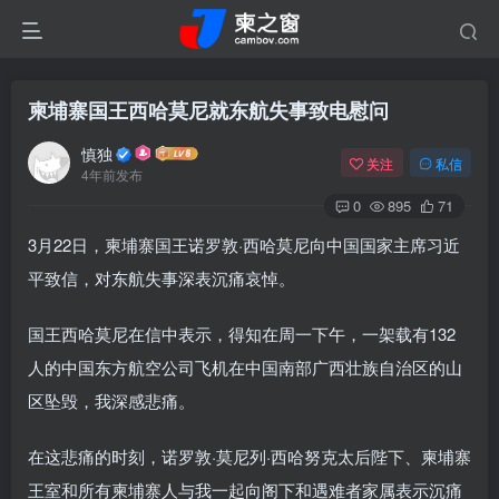
柬埔寨国王西哈莫尼就东航失事致电慰问
慎独
关注
私信
4年前发布
0
895
71
3月22日，柬埔寨国王诺罗敦·西哈莫尼向中国国家主席习近
平致信，对东航失事深表沉痛哀悼。
国王西哈莫尼在信中表示，得知在周一下午，一架载有132
人的中国东方航空公司飞机在中国南部广西壮族自治区的山
区坠毁，我深感悲痛。
在这悲痛的时刻，诺罗敦·莫尼列·西哈努克太后陛下、柬埔寨
王室和所有柬埔寨人与我一起向阁下和遇难者家属表示沉痛