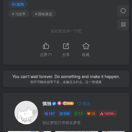
新闻
# 习近平
# 西哈莫尼
喜欢就支持一下吧
点赞
71
分享
收藏
You can't wait forever. Do something and make it happen.
你不可能永远等下去，去做点儿什么，让一切成真
慎独
关注
187
936
11
15
180W+
别让梦想只停留在梦里