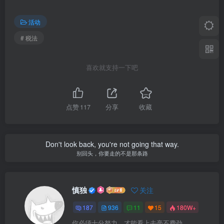
活动
# 税法
喜欢就支持一下吧
点赞
117
分享
收藏
Don't look back, you're not going that way.
别回头，你要走的不是那条路
慎独
关注
187
936
11
15
180W+
你必须十分努力，才能看上去毫不费劲