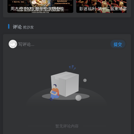
周杰伦 2023 嘉年华演唱会泰国站门票官方售票
影迷福利-第十二届柬埔寨国际
评论
抢沙发
写评论...
提交
暂无评论内容