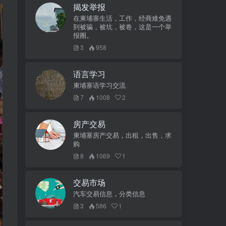
揭发举报
在柬埔寨生活，工作，经商难免遇
到被骗，被坑，被卷，这是一个举
报圈。
3
958
语言学习
柬埔寨语学习交流
7
1008
2
房产交易
柬埔寨房产交易，出租，出售，求
购
8
1069
1
交易市场
汽车交易信息，分类信息
3
586
1