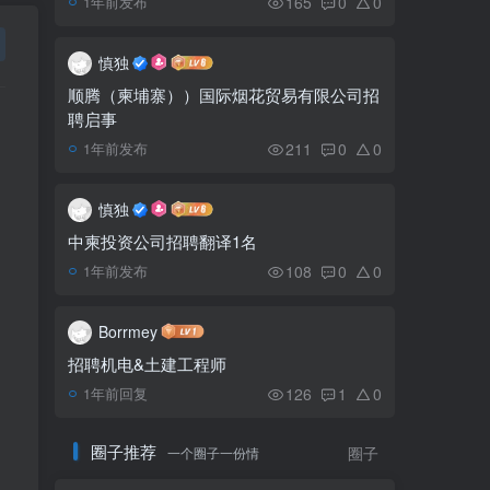
165
0
0
1年前发布
金界娱乐城创办人曾立强
5
因病逝世，享年75岁
慎独
顺腾（柬埔寨））国际烟花贸易有限公司招
聘启事
暹粒吴哥窟塔尖日出奇景
6
又来了
211
0
0
1年前发布
慎独
中柬投资公司招聘翻译1名
108
0
0
1年前发布
Borrmey
招聘机电&土建工程师
126
1
0
1年前回复
圈子推荐
一个圈子一份情
圈子