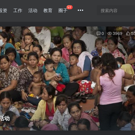
+1
投资
工作
活动
教育
圈子
0
3969
5
活动