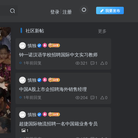
我要发布
登录
注册
社区新帖
更多
推荐阅读
欢迎访问柬之窗
5
慎独
吴哥植物园将免费开放一
1
个月
钟一诺汉语学校招聘国际中文实习教师
321
1
0
1年前回复
柬埔寨国家体育场夜景图
2
慎独
中国A股上市企招聘海外销售经理
204
1
0
1年前回复
沈良西试图捣乱柬选举阴
3
谋曝光 亲信逃回法国
慎独
北京调整入境人员隔离时
超捷国际物流招聘一名中国籍业务专员
4
间缩短为10+7天
1