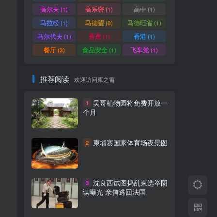
高尔夫
高乐密
高中
(1)
(1)
(1)
马拉松
马德望
马德旺省
(1)
(8)
(1)
马尔代夫
香蕉
香港
(1)
(1)
(1)
餐厅
食品安全
飞车党
(3)
(1)
(1)
推荐阅读
欢迎访问柬之窗
吴哥植物园将免费开放一
1
个月
柬埔寨国家体育场夜景图
2
沈良西试图捣乱柬选举阴
3
谋曝光 亲信逃回法国