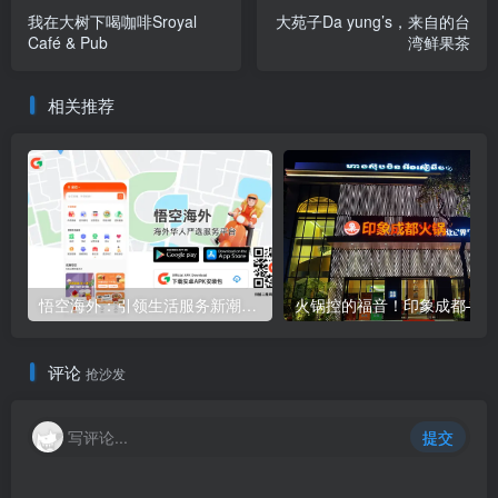
我在大树下喝咖啡Sroyal
大苑子Da yung’s，来自的台
Café & Pub
湾鲜果茶
相关推荐
悟空海外：引领生活服务新潮流，柬埔寨市场全新启航
火
评论
抢沙发
写评论...
提交