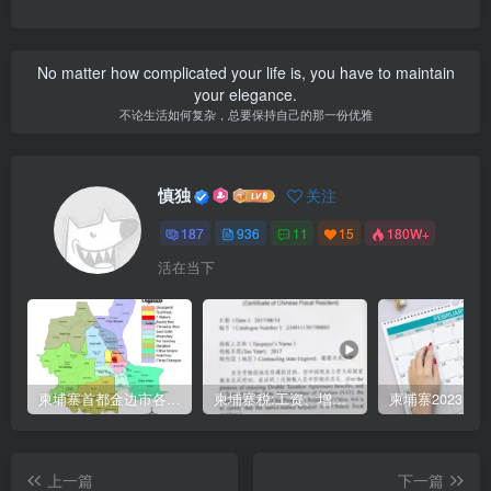
No matter how complicated your life is, you have to maintain
your elegance.
不论生活如何复杂，总要保持自己的那一份优雅
慎独
关注
187
936
11
15
180W+
活在当下
柬埔寨首都金边市各区与分区名称分布
柬埔寨税:工资、增值、预扣、利润、专利、产业、注册税
上一篇
下一篇