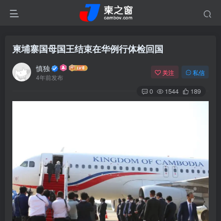
柬埔寨国母国王结束在华例行体检回国
慎独
关注
私信
4年前发布
0
1544
189