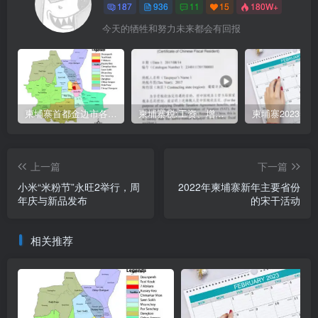
187
936
11
15
180W+
今天的牺牲和努力未来都会有回报
柬埔寨首都金边市各区与分区名称分布
柬埔寨税:工资、增值、预扣、利润、专利、产业、注册税
上一篇
下一篇
小米“米粉节”永旺2举行，周
2022年柬埔寨新年主要省份
年庆与新品发布
的宋干活动
相关推荐