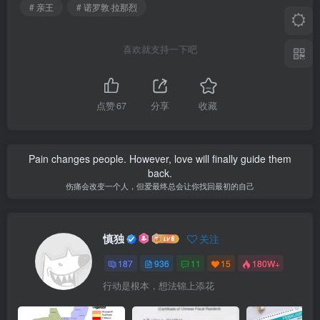
# 亲王
# 诺罗敦·拉那烈
喜欢就支持一下吧
点赞
67
分享
收藏
Pain changes people. However, love will finally guide them
back.
伤痛会改变一个人，但爱最终总会让你找回最初的自己
慎独
关注
187
936
11
15
180W+
行动是根本，想法锦上添花