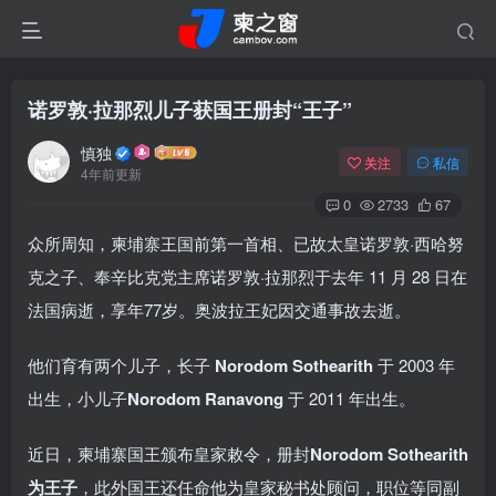
诺罗敦·拉那烈儿子获国王册封“王子”
慎独
关注
私信
4年前更新
0
2733
67
众所周知，柬埔寨王国前第一首相、已故太皇诺罗敦·西哈努
克之子、奉辛比克党主席诺罗敦·拉那烈于去年 11 月 28 日在
法国病逝，享年77岁。奥波拉王妃因交通事故去逝。
他们育有两个儿子，长子
Norodom Sothearith
于 2003 年
出生，小儿子
Norodom Ranavong
于 2011 年出生。
近日，柬埔寨国王颁布皇家敕令，册封
Norodom Sothearith
为王子
，此外国王还任命他为皇家秘书处顾问，职位等同副