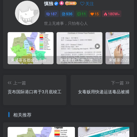
慎独
关注
187
936
11
15
180W+
世上无难事，只怕有心人
柬埔寨首都金边市各区与分区名称分布
柬埔寨税:工资、增值、预扣、利润、专利、产业、注册税
上一篇
下一篇
贡布国际港口将于3月底竣工
女毒贩用快递运送毒品被捕
相关推荐