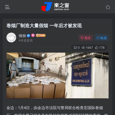
卷烟厂制造大量假烟 一年后才被发现
慎独
关注
私信
4年前发布
0
1947
178
金边：1月4日，由金边市法院与警局联合检查宏国际卷烟