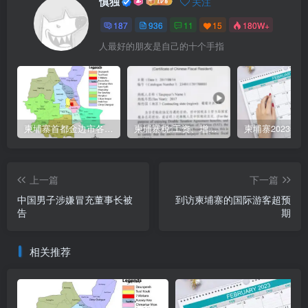
慎独
关注
187
936
11
15
180W+
人最好的朋友是自己的十个手指
柬埔寨首都金边市各区与分区名称分布
柬埔寨税:工资、增值、预扣、利润、专利、产业、注册税
上一篇
下一篇
中国男子涉嫌冒充董事长被
到访柬埔寨的国际游客超预
告
期
相关推荐