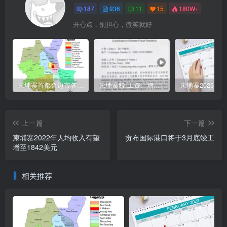
187
936
11
15
180W+
开心点，别担心，微笑就好
柬埔寨首都金边市各区与分区名称分布
柬埔寨税:工资、增值、预扣、利润、专利、产业、注册税
上一篇
下一篇
柬埔寨2022年人均收入有望
贡布国际港口将于3月底竣工
增至1842美元
相关推荐