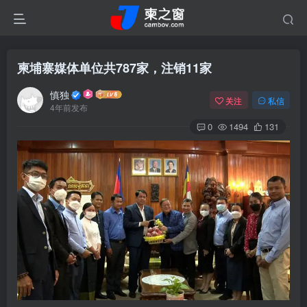
柬埔寨媒体单位共787家，注销11家
慎独
关注
私信
4年前发布
0
1494
131