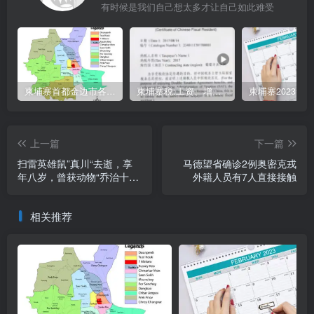
有时候是我们自己想太多才让自己如此难受
柬埔寨首都金边市各区与分区名称分布
柬埔寨税:工资、增值、预扣、利润、专利、产业、注册税
上一篇
下一篇
扫雷英雄鼠”真川“去逝，享
马德望省确诊2例奥密克戎
年八岁，曾获动物“乔治十字
外籍人员有7人直接接触
勋章”
相关推荐