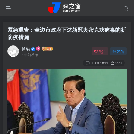
紧急通告：金边市政府下达新冠奥密克戎病毒的新
防疫措施
慎独
关注
私信
4年前发布
0
1811
220