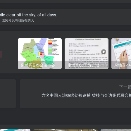
e clear off the sky, of all days.
微笑可以晴朗所有的天
+
柬埔寨首都金边市各区与分区名称分布
柬埔寨税:工资、增值、预扣、利润、专利、产业、注册税
下一
六名中国人涉嫌绑架被逮捕 柴桢与金边宪兵联合