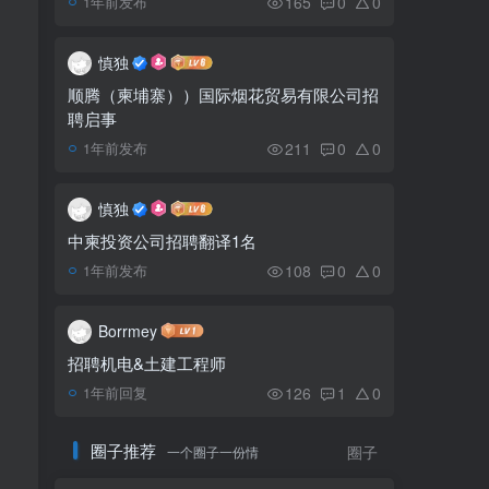
165
0
0
1年前发布
房管局警告：这12家公
5
司地产项目购买需谨慎
慎独
顺腾（柬埔寨））国际烟花贸易有限公司招
聘启事
两大富豪共筑四号国道连
6
接卜哥山27公里公路 一个出
211
0
0
1年前发布
资一个出地
慎独
中柬投资公司招聘翻译1名
108
0
0
1年前发布
Borrmey
招聘机电&土建工程师
126
1
0
1年前回复
圈子推荐
一个圈子一份情
圈子