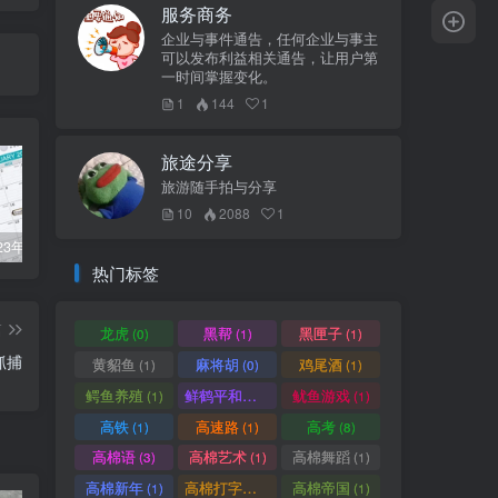
服务商务
企业与事件通告，任何企业与事主
可以发布利益相关通告，让用户第
一时间掌握变化。
1
144
1
旅途分享
旅游随手拍与分享
10
2088
1
柬埔寨2023年法定公共假期
俞凌雄-中柬商业协会首任主席
柬埔寨2022年各行业平均工资
热门标签
篇
龙虎
黑帮
黑匣子
(0)
(1)
(1)
抓捕
黄貂鱼
麻将胡
鸡尾酒
(1)
(0)
(1)
鳄鱼养殖
鲜鹤平和赏
鱿鱼游戏
(1)
(1)
(1)
高铁
高速路
高考
(1)
(1)
(8)
高棉语
高棉艺术
高棉舞蹈
(3)
(1)
(1)
高棉新年
高棉打字机
高棉帝国
(1)
(1)
(1)