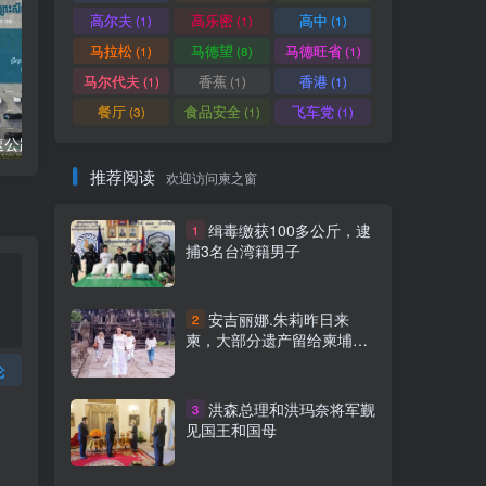
高尔夫
高乐密
高中
(1)
(1)
(1)
马拉松
马德望
马德旺省
(1)
(8)
(1)
马尔代夫
香蕉
香港
(1)
(1)
(1)
餐厅
食品安全
飞车党
(3)
(1)
(1)
柬埔寨金港高速公路8个入口列表附详细地图定位
柬埔寨工人2024年最低薪资涨至204美元
推荐阅读
欢迎访问柬之窗
缉毒缴获100多公斤，逮
1
捕3名台湾籍男子
安吉丽娜.朱莉昨日来
2
柬，大部分遗产留给柬埔寨
领养儿
论
洪森总理和洪玛奈将军觐
3
见国王和国母