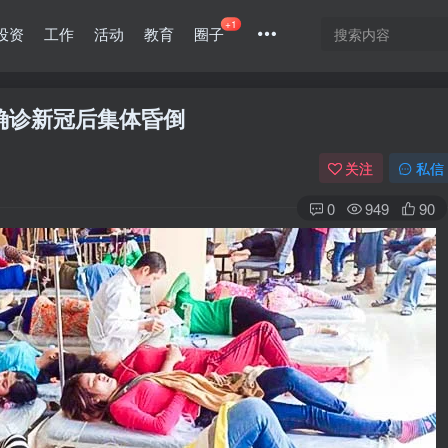
+1
投资
工作
活动
教育
圈子
事确诊新冠后集体昏倒
关注
私信
0
949
90