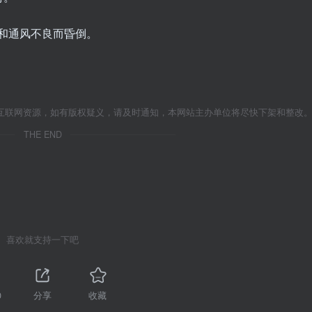
学品和通风不良而昏倒。
互联网资源，如有版权疑义，请及时通知，本网站主办单位将尽快下架和整改
THE END
喜欢就支持一下吧
0
分享
收藏