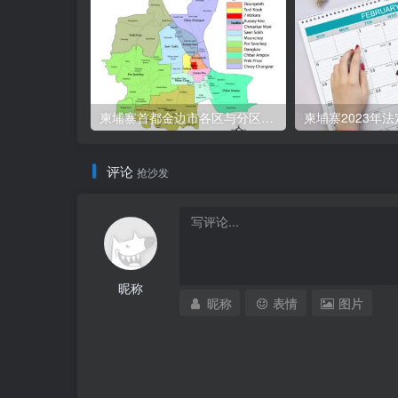
柬埔寨首都金边市各区与分区名称分布
柬埔寨2023年
评论
抢沙发
昵称
昵称
表情
图片