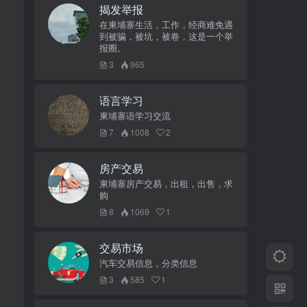
揭发举报
在柬埔寨生活，工作，经商难免遇
到被骗，被坑，被卷，这是一个举
报圈。
3
965
语言学习
。
柬埔寨语学习交流
7
1008
2
房产交易
柬埔寨房产交易，出租，出售，求
购
8
1069
1
交易市场
汽车交易信息，分类信息
3
585
1