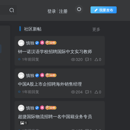
我要发布
登录
注册
推荐阅读
社区新帖
欢迎访问柬之窗
更多
慎独
缉毒缴获100多公斤，逮
1
捕3名台湾籍男子
钟一诺汉语学校招聘国际中文实习教师
320
1
0
1年前回复
安吉丽娜.朱莉昨日来
2
柬，大部分遗产留给柬埔寨
慎独
领养儿
中国A股上市企招聘海外销售经理
洪森总理和洪玛奈将军觐
3
204
1
0
1年前回复
见国王和国母
慎独
金边市钻石岛至诺拉岛渡
4
超捷国际物流招聘一名中国籍业务专员
轮启用 缓解铁桥头交通压力
1