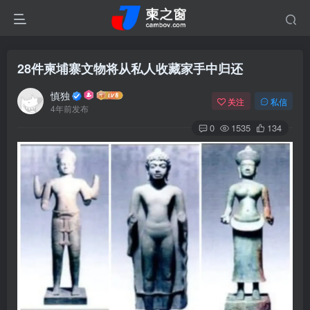
28件柬埔寨文物将从私人收藏家手中归还
慎独
关注
私信
4年前发布
0
1535
134