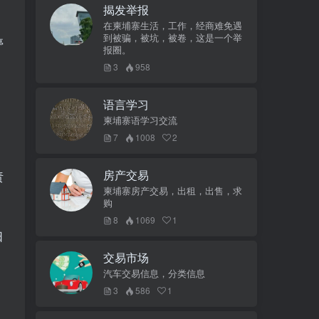
揭发举报
在柬埔寨生活，工作，经商难免遇
到被骗，被坑，被卷，这是一个举
停
报圈。
3
958
语言学习
柬埔寨语学习交流
7
1008
2
房产交易
责
柬埔寨房产交易，出租，出售，求
购
8
1069
1
日
交易市场
汽车交易信息，分类信息
3
586
1
。