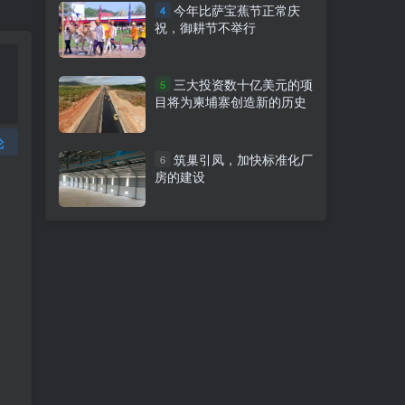
今年比萨宝蕉节正常庆
4
祝，御耕节不举行
三大投资数十亿美元的项
5
目将为柬埔寨创造新的历史
论
筑巢引凤，加快标准化厂
6
房的建设