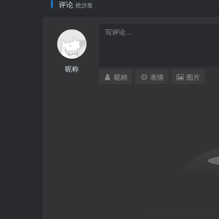
评论
抢沙发
昵称
昵称
表情
图片