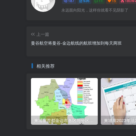
187
936
11
15
180W
永远面向阳光，这样你就看不见阴影了
上一篇
曼谷航空将曼谷-金边航线的航班增加到每天两班
相关推荐
柬埔寨首都金边市各区与分区名称分布
柬埔寨2023年