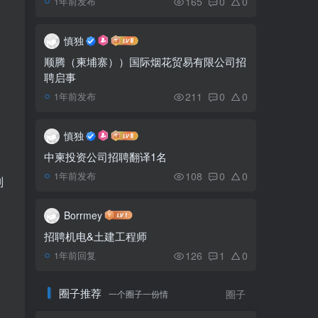
165
0
0
1年前发布
三大投资数十亿美元的项
5
目将为柬埔寨创造新的历史
慎独
顺腾（柬埔寨））国际烟花贸易有限公司招
聘启事
筑巢引凤，加快标准化厂
6
房的建设
211
0
0
1年前发布
慎独
中柬投资公司招聘翻译1名
108
0
0
1年前发布
别
Borrmey
招聘机电&土建工程师
126
1
0
1年前回复
圈子推荐
一个圈子一份情
圈子