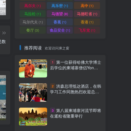
高尔夫
高乐密
高中
(1)
(1)
(1)
柬埔寨2023年法定公共假期
俞凌雄-中柬商业协会首任主席
柬埔寨2022年各行业平均工资
马拉松
马德望
马德旺省
(1)
(8)
(1)
马尔代夫
香蕉
香港
(1)
(1)
(1)
餐厅
食品安全
飞车党
(3)
(1)
(1)
篇
总数
推荐阅读
欢迎访问柬之窗
第一位获得哈佛大学博士
1
后学位的柬埔寨僧侣Yon
Seng Yeat
洪森总理抵达酒店，在韩
2
学习工作同胞热烈欢迎总理
到来
第八届柬埔寨河流节即将
3
在暹粒省隆重举行
柬埔寨金港高速公路8个入口列表附详细地图定位
柬埔寨工人2024年最低薪资涨至204美元