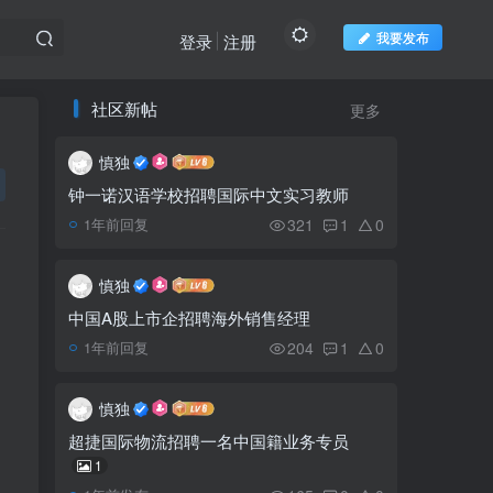
我要发布
登录
注册
推荐阅读
社区新帖
欢迎访问柬之窗
更多
慎独
第一位获得哈佛大学博士
1
后学位的柬埔寨僧侣Yon
钟一诺汉语学校招聘国际中文实习教师
Seng Yeat
321
1
0
1年前回复
洪森总理抵达酒店，在韩
2
学习工作同胞热烈欢迎总理
慎独
到来
中国A股上市企招聘海外销售经理
第八届柬埔寨河流节即将
3
204
1
0
1年前回复
在暹粒省隆重举行
慎独
今年比萨宝蕉节正常庆
4
超捷国际物流招聘一名中国籍业务专员
祝，御耕节不举行
1