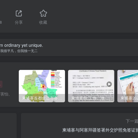
8
分享
收藏
am ordinary yet unique.
我很平凡，但我独一无二
+
、害怕、
柬埔寨首都金边市各区与分区名称分布
柬埔寨税:工资、增值、预扣、利润、专利、产业、注册税
下一
柬埔寨与阿塞拜疆签署外交护照免签证