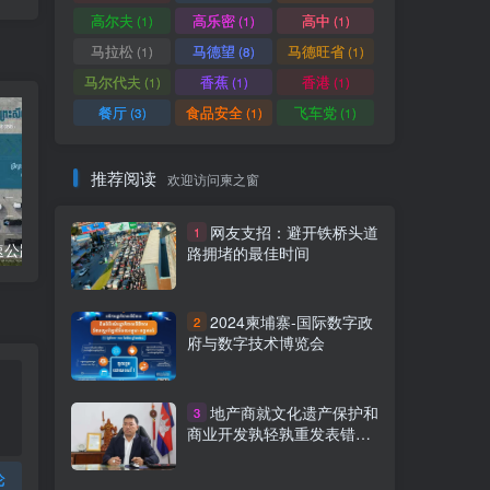
高尔夫
高乐密
高中
(1)
(1)
(1)
马拉松
马德望
马德旺省
(1)
(8)
(1)
马尔代夫
香蕉
香港
(1)
(1)
(1)
餐厅
食品安全
飞车党
(3)
(1)
(1)
推荐阅读
欢迎访问柬之窗
网友支招：避开铁桥头道
1
柬埔寨金港高速公路8个入口列表附详细地图定位
柬埔寨工人2024年最低薪资涨至204美元
路拥堵的最佳时间
2024柬埔寨-国际数字政
2
府与数字技术博览会
地产商就文化遗产保护和
3
商业开发孰轻孰重发表错误
言论
论