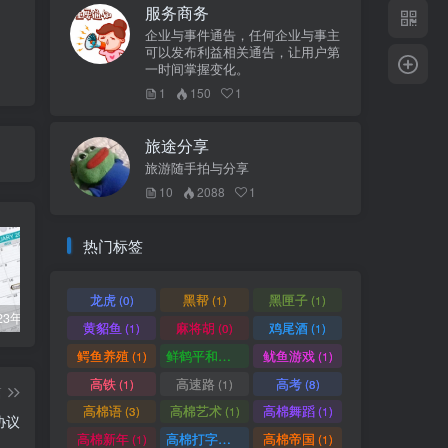
服务商务
企业与事件通告，任何企业与事主
可以发布利益相关通告，让用户第
一时间掌握变化。
1
150
1
旅途分享
旅游随手拍与分享
10
2088
1
热门标签
龙虎
黑帮
黑匣子
(0)
(1)
(1)
柬埔寨2023年法定公共假期
俞凌雄-中柬商业协会首任主席
柬埔寨2022年各行业平均工资
黄貂鱼
麻将胡
鸡尾酒
(1)
(0)
(1)
鳄鱼养殖
鲜鹤平和赏
鱿鱼游戏
(1)
(1)
(1)
高铁
高速路
高考
(1)
(1)
(8)
篇
高棉语
高棉艺术
高棉舞蹈
(3)
(1)
(1)
协议
高棉新年
高棉打字机
高棉帝国
(1)
(1)
(1)