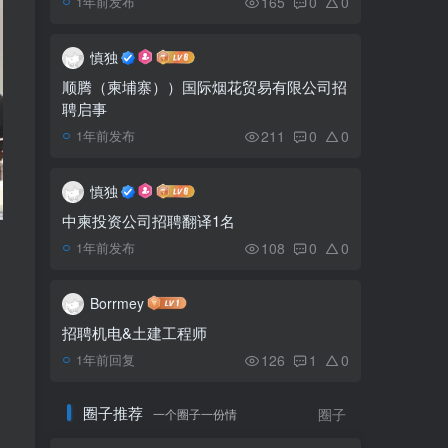
165
0
0
1年前发布
两台湾诈骗主谋被指控，
5
将面临多监禁
慎独
顺腾（柬埔寨））国际烟花贸易有限公司招
聘启事
劳动部关于新常态疫情背
6
景下工厂企业运营标准措施
211
0
0
1年前发布
慎独
中柬投资公司招聘翻译1名
108
0
0
1年前发布
Borrmey
招聘机电&土建工程师
126
1
0
1年前回复
圈子推荐
一个圈子一份情
圈子