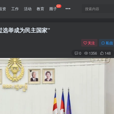
+1
投资
工作
活动
教育
圈子
过选举成为民主国家”
关注
私信
0
1356
148