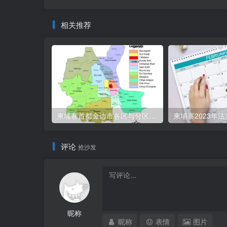
相关推荐
柬埔寨首都金边市各区与分区名称分布
柬埔寨2023年
评论
抢沙发
昵称
昵称
表情
图片