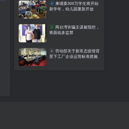
柬埔寨300万学生将开始
4
新学年，幼儿园重新开放
两台湾诈骗主谋被指控，
5
将面临多监禁
劳动部关于新常态疫情背
6
景下工厂企业运营标准措施