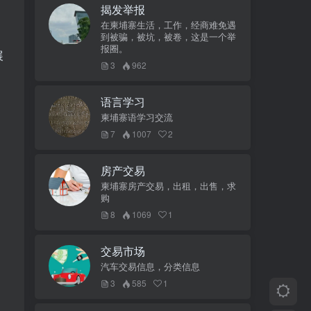
揭发举报
在柬埔寨生活，工作，经商难免遇
到被骗，被坑，被卷，这是一个举
报圈。
展
3
962
语言学习
柬埔寨语学习交流
7
1007
2
房产交易
。
柬埔寨房产交易，出租，出售，求
购
8
1069
1
交易市场
汽车交易信息，分类信息
3
585
1