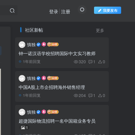
我要发布
登录
注册
推荐阅读
社区新帖
欢迎访问柬之窗
更多
慎独
网友支招：避开铁桥头道
1
路拥堵的最佳时间
钟一诺汉语学校招聘国际中文实习教师
320
1
0
1年前回复
2024柬埔寨-国际数字政
2
府与数字技术博览会
慎独
中国A股上市企招聘海外销售经理
地产商就文化遗产保护和
3
204
1
0
1年前回复
商业开发孰轻孰重发表错误
言论
慎独
柬埔寨300万学生将开始
4
超捷国际物流招聘一名中国籍业务专员
新学年，幼儿园重新开放
1