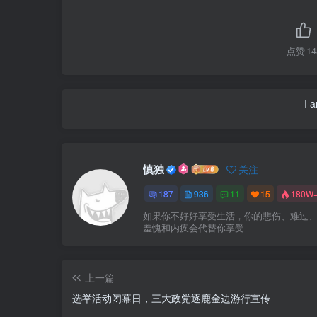
点赞
14
I 
慎独
关注
187
936
11
15
180W
如果你不好好享受生活，你的悲伤、难过
羞愧和内疚会代替你享受
上一篇
选举活动闭幕日，三大政党逐鹿金边游行宣传