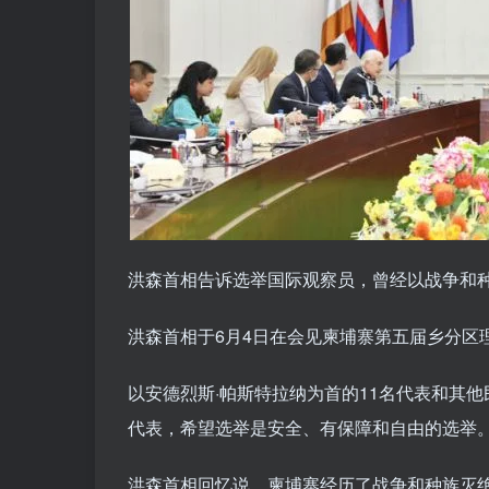
洪森首相告诉选举国际观察员，曾经以战争和
洪森首相于6月4日在会见柬埔寨第五届乡分区
以安德烈斯·帕斯特拉纳为首的11名代表和其
代表，希望选举是安全、有保障和自由的选举
洪森首相回忆说，柬埔寨经历了战争和种族灭绝