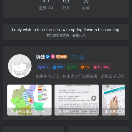
点赞
134
分享
收藏
I only wish to face the sea, with spring flowers blossoming.
我只愿面朝大海，春暖花开
慎独
关注
187
936
11
15
180W+
如果你不去试，你永远也不知道结果，所以去试试吧
柬埔寨首都金边市各区与分区名称分布
柬埔寨税:工资、增值、预扣、利润、专利、产业、注册税