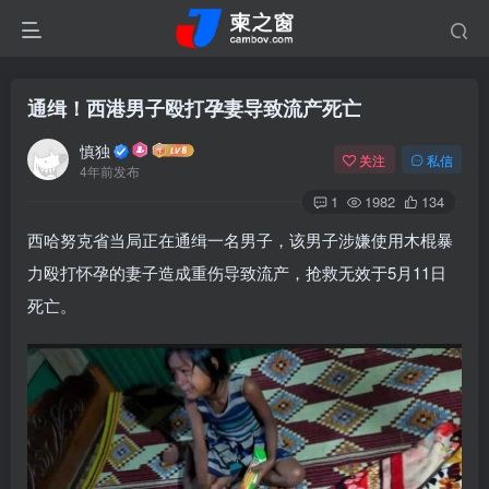
通缉！西港男子殴打孕妻导致流产死亡
慎独
关注
私信
4年前发布
1
1982
134
西哈努克省当局正在通缉一名男子，该男子涉嫌使用木棍暴
力殴打怀孕的妻子造成重伤导致流产，抢救无效于5月11日
死亡。