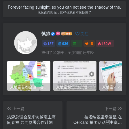
Forever facing sunlight, so you can not see the shadow of the.
永远面向阳光，这样你就看不见阴影了
慎独
关注
187
936
11
15
180W+
摔倒了又怎样，至少我们还年轻
柬埔寨首都金边市各区与分区名称分布
柬埔寨税:工资、增值、预扣、利润、专利、产业、注册税
上一篇
下一篇
洪森总理会见来访越南主席
拉塔纳基里幸运星 在
阮春福 共同签署合作计划
Cellcard 抽奖活动中赢得
90,000 美元现金