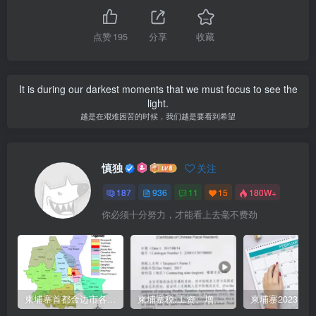
点赞
195
分享
收藏
It is during our darkest moments that we must focus to see the
light.
越是在艰难困苦的时候，我们越是要看到希望
慎独
关注
187
936
11
15
180W+
你必须十分努力，才能看上去毫不费劲
柬埔寨首都金边市各区与分区名称分布
柬埔寨税:工资、增值、预扣、利润、专利、产业、注册税