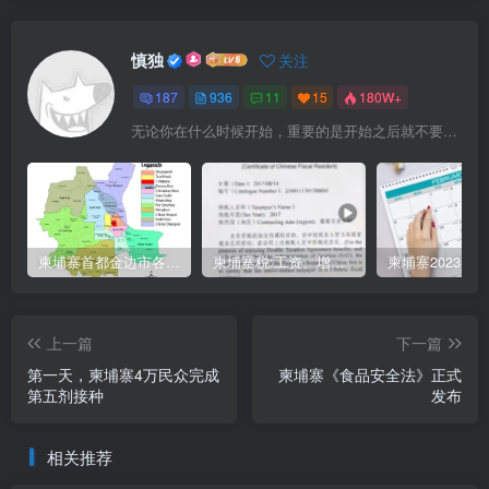
慎独
关注
187
936
11
15
180W+
无论你在什么时候开始，重要的是开始之后就不要停止
柬埔寨首都金边市各区与分区名称分布
柬埔寨税:工资、增值、预扣、利润、专利、产业、注册税
上一篇
下一篇
第一天，柬埔寨4万民众完成
柬埔寨《食品安全法》正式
第五剂接种
发布
相关推荐