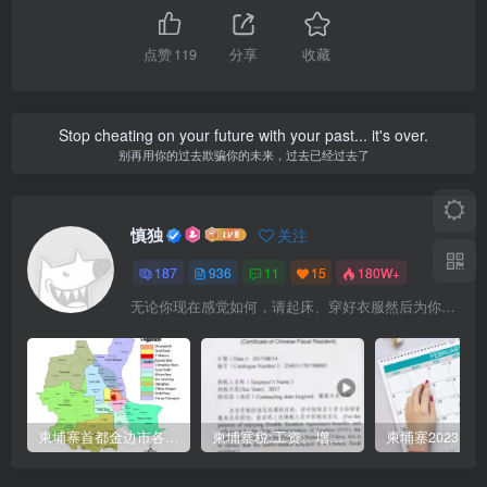
点赞
119
分享
收藏
Stop cheating on your future with your past... it's over.
别再用你的过去欺骗你的未来，过去已经过去了
慎独
关注
187
936
11
15
180W+
无论你现在感觉如何，请起床、穿好衣服然后为你的梦想而奋斗
柬埔寨首都金边市各区与分区名称分布
柬埔寨税:工资、增值、预扣、利润、专利、产业、注册税