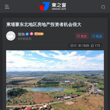
柬埔寨东北地区房地产投资者机会很大
慎独
关注
私信
4年前发布
0
1929
173