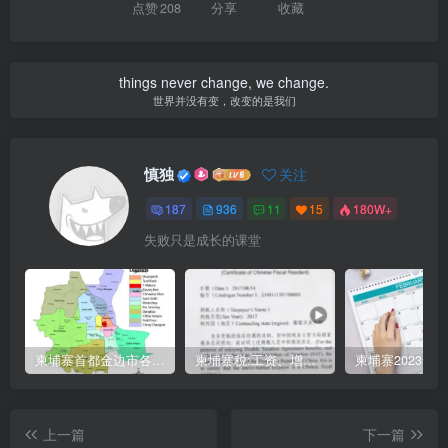
点赞
208
分享
收藏
things never change, we change.
世界并没有变，改变的是我们
慎独
关注
187
936
11
15
180W+
失败只是成长的课堂
柬埔寨首都金边市各区与分区名称分布
柬埔寨税:工资、增值、预扣、利润、专利、产业、注册税
上一篇
下一篇