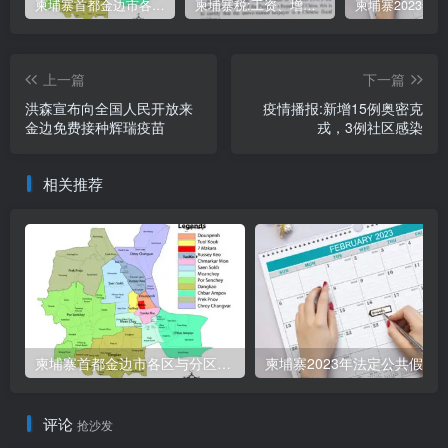
柬埔寨首都金边市各区与分区名称分布
柬埔寨税:工资、增值、预扣、利润、专利、产业、注册税
上一篇
下一篇
洪森宣布向全国人民开放来
疫情播报:新增15例奥密克
金边免费接种辉瑞疫苗
戎，3例社区感染
相关推荐
柬埔寨首都金边市各区与分区名称分布
柬埔寨2023年法定公共假期
评论
抢沙发