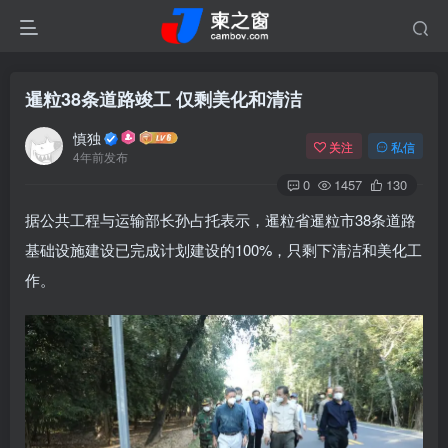
暹粒38条道路竣工 仅剩美化和清洁
慎独
关注
私信
4年前发布
0
1457
130
据公共工程与运输部长孙占托表示，暹粒省暹粒市38条道路
基础设施建设已完成计划建设的100%，只剩下清洁和美化工
作。