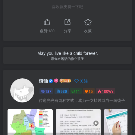
喜欢就支持一下吧
点赞
130
分享
收藏
May you live like a child forever.
愿你永远活的像个孩子
慎独
关注
187
936
11
15
180W+
传递光亮有两种方式：成为一支蜡烛或当一面镜子