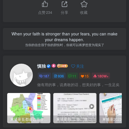
点赞
234
分享
收藏
When your faith is stronger than your fears, you can make
your dreams happen.
当你的信念强于你的胆怯时，你就可以将梦想变为现实了
慎独
关注
187
936
11
15
180W+
做有用的事，说勇敢的话，想美好的事，一生足矣
柬埔寨首都金边市各区与分区名称分布
柬埔寨税:工资、增值、预扣、利润、专利、产业、注册税