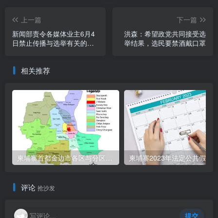
上一篇
下一篇
新闻部责令各媒体业主6月4
洪森：希望政党共同接受选
日禁止传播与选举有关的宣
举结果，选民要禁酒戴口罩
传
相关推荐
柬埔寨首都金边市各区与分区名称分布
柬埔寨2023年法定公共假期
评论
抢沙发
写评论...
提交