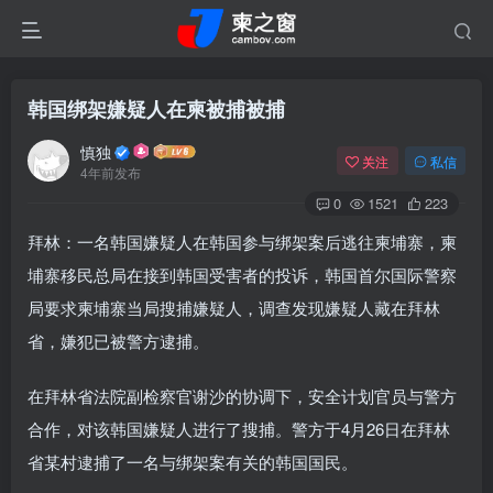
韩国绑架嫌疑人在柬被捕被捕
慎独
关注
私信
4年前发布
0
1521
223
拜林：一名韩国嫌疑人在韩国参与绑架案后逃往柬埔寨，柬
埔寨移民总局在接到韩国受害者的投诉，韩国首尔国际警察
局要求柬埔寨当局搜捕嫌疑人，调查发现嫌疑人藏在拜林
省，嫌犯已被警方逮捕。
在拜林省法院副检察官谢沙的协调下，安全计划官员与警方
合作，对该韩国嫌疑人进行了搜捕。
警方于4月26日在拜林
省某村逮捕了一名与绑架案有关的韩国国民。