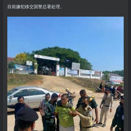
目前嫌犯移交国警总署处理。