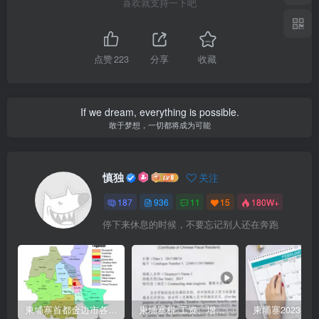
喜欢就支持一下吧
点赞
223
分享
收藏
If we dream, everything is possible.
敢于梦想，一切都将成为可能
慎独
关注
187
936
11
15
180W+
停下来休息的时候，不要忘记别人还在奔跑
柬埔寨首都金边市各区与分区名称分布
柬埔寨税:工资、增值、预扣、利润、专利、产业、注册税