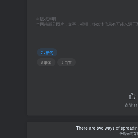
©
版权声明
本网站部分图片，文字，视频，多媒体信息有可能来源于
新闻
# 泰国
# 口罩
点赞
11
There are two ways of spreading l
传递光亮有