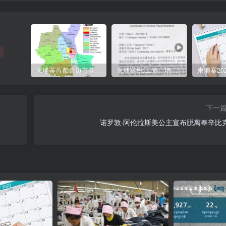
+
柬埔寨首都金边市各区与分区名称分布
柬埔寨税:工资、增值、预扣、利润、专利、产业、注册税
下一
诺罗敦·阿伦拉斯美公主宣布脱离奉辛比