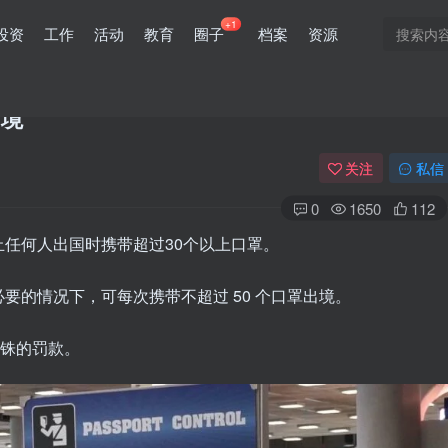
+1
投资
工作
活动
教育
圈子
档案
资源
出境
关注
私信
0
1650
112
任何人出国时携带超过30个以上口罩。
要的情况下，可每次携带不超过 50 个口罩出境。
泰铢的罚款。