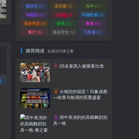
高尔夫
高乐密
高中
(1)
(1)
(1)
马拉松
马德望
马德旺省
柬埔寨金港高速公路8个入口列表附详细地图定位
柬埔寨工人2024年最低薪资涨至204美元
(1)
(8)
(1)
马尔代夫
香蕉
香港
(1)
(1)
(1)
餐厅
食品安全
飞车党
(3)
(1)
(1)
推荐阅读
欢迎访问柬之窗
25名泰国人被驱逐出境
1
论
火锅控的福音！印象成都
2
—味蕾与格调的双重盛宴
雨中表演的的高棉舞蹈别
3
具一格