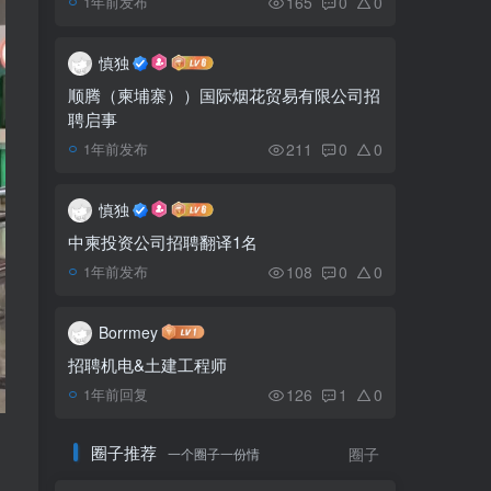
165
0
0
1年前发布
“一万瑞尔一万名儿童”为
5
了柬埔寨儿童募捐活动
慎独
顺腾（柬埔寨））国际烟花贸易有限公司招
聘启事
金边国际机场毒品走私
6
案：韩国夫妇被拘留
211
0
0
1年前发布
慎独
中柬投资公司招聘翻译1名
108
0
0
1年前发布
Borrmey
招聘机电&土建工程师
126
1
0
1年前回复
圈子推荐
一个圈子一份情
圈子