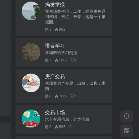
揭发举报
在柬埔寨生活，工作，经商难免遇
到被骗，被坑，被卷，这是一个举
报圈。
。
3
962
语言学习
柬埔寨语学习交流
7
1007
2
房产交易
柬埔寨房产交易，出租，出售，求
购
8
1069
1
交易市场
汽车交易信息，分类信息
3
585
1