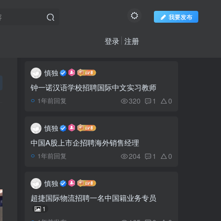
我要发布
登录
注册
推荐阅读
社区新帖
欢迎访问柬之窗
更多
慎独
25名泰国人被驱逐出境
1
钟一诺汉语学校招聘国际中文实习教师
320
1
0
1年前回复
火锅控的福音！印象成都
2
—味蕾与格调的双重盛宴
慎独
中国A股上市企招聘海外销售经理
雨中表演的的高棉舞蹈别
3
204
1
0
1年前回复
具一格
慎独
荣誉或爱情កិត្តិយសឬ
4
超捷国际物流招聘一名中国籍业务专员
ស្នេហា
1