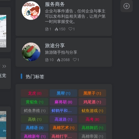
服务商务
企业与事件通告，任何企业与事主
可以发布利益相关通告，让用户第
一时间掌握变化。
1
150
1
柬埔寨2023年法定公共假期
俞凌雄-中柬商业协会首任主席
柬埔寨2022年各行业平均工资
旅途分享
旅游随手拍与分享
10
2088
1
篇
克党
热门标签
龙虎
黑帮
黑匣子
(0)
(1)
(1)
黄貂鱼
麻将胡
鸡尾酒
(1)
(0)
(1)
鳄鱼养殖
鲜鹤平和赏
鱿鱼游戏
(1)
(1)
(1)
高铁
高速路
高考
(1)
(1)
(8)
高棉语
高棉艺术
高棉舞蹈
(3)
(1)
(1)
高棉新年
高棉打字机
高棉帝国
(1)
(1)
(1)