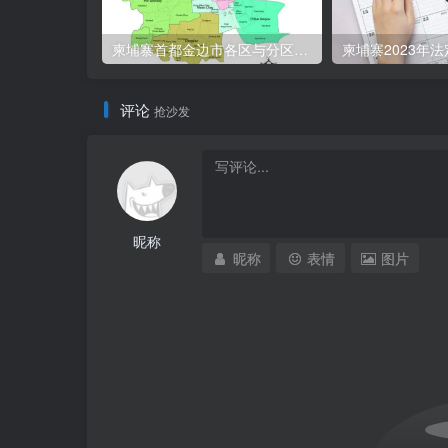
柬埔寨首都金边市各区与分区名称分布
柬埔寨2023年
评论
抢沙发
昵称
昵称
表情
图片