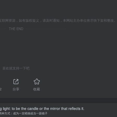
互联网资源，如有版权疑义，请及时通知，本网站主办单位将尽快下架和整改
THE END
喜欢就支持一下吧
2
分享
收藏
ight: to be the candle or the mirror that reflects it.
两种方式：成为一支蜡烛或当一面镜子