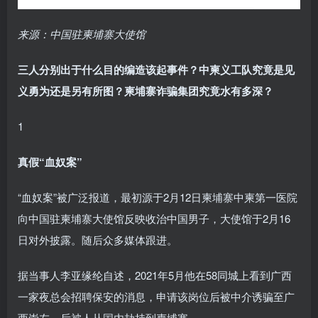
来源：中国驻柬埔寨大使馆
三人分别出于什么目的编造该起事件？中柬义工队究竟是见
义勇为还是另有所图？柬埔寨诈骗集团究竟水有多深？
1
真假“血奴案”
“血奴案”被广泛报道，最初源于2月12日柬埔寨中柬第一医院
向中国驻柬埔寨大使馆反映收治中国男子，大使馆于2月16
日对外披露。随后众多媒体跟进。
据当事人李亚缘纶自述，2021年5月他在58同城上看到广西
一家夜总会招聘保安的消息，申请该岗位后被中介诱骗至广
西崇左，后被人从国内劫持到柬埔寨。