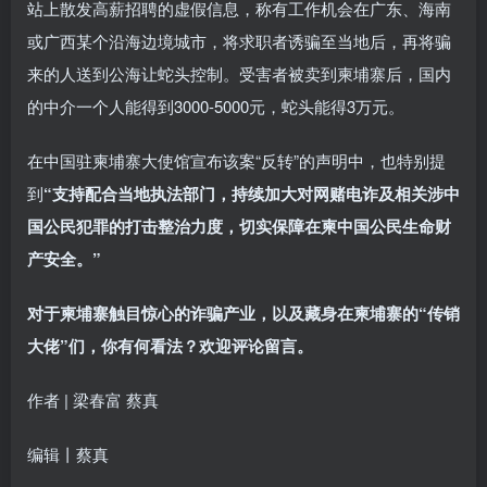
站上散发高薪招聘的虚假信息，称有工作机会在广东、海南
或广西某个沿海边境城市，将求职者诱骗至当地后，再将骗
来的人送到公海让蛇头控制。受害者被卖到柬埔寨后，国内
的中介一个人能得到3000-5000元，蛇头能得3万元。
在中国驻柬埔寨大使馆宣布该案“反转”的声明中，也特别提
到
“支持配合当地执法部门，持续加大对网赌电诈及相关涉中
国公民犯罪的打击整治力度，切实保障在柬中国公民生命财
产安全。”
对于柬埔寨触目惊心的诈骗产业，以及藏身在柬埔寨的“传销
大佬”们，你有何看法？欢迎评论留言。
作者 | 梁春富 蔡真
编辑丨蔡真