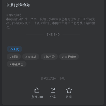
来源 | 独角金融
©
版权声明
本网站部分图片，文字，视频，多媒体信息有可能来源于互联网资
源，如有版权疑义，请及时通知，本网站主办单位将尽快下架和整
改。
THE END
新闻
# 刘阳
# 俞凌雄
# 陈宝荣
# 李亚缘纶
# 中柬商会
喜欢就支持一下吧
点赞
240
分享
收藏