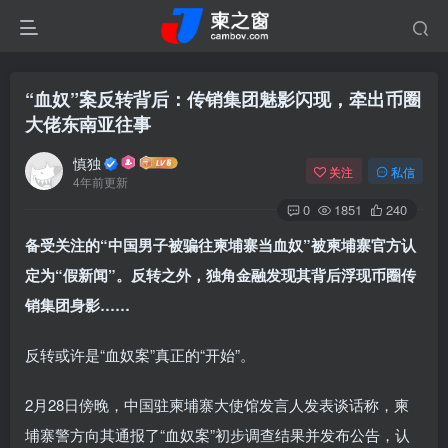
“血奴”案反转背后：传销集团魅影闪现，牵出币圈
大佬东南亚往事
慎独
关注
私信
4年前更新
0
1851
240
备受关注的“中国男子被骗往柬埔寨当血奴”被柬埔寨官方认
定为“假新闻”。反转之外，独角金融发现其背后浮现币圈传
销集团身影……
反转或许是“血奴案”真正的“开始”。
2月28日傍晚，中国驻柬埔寨大使馆发言人发表谈话称，柬
埔寨警方向其通报了“血奴案”初步调查结果并发布公告，认