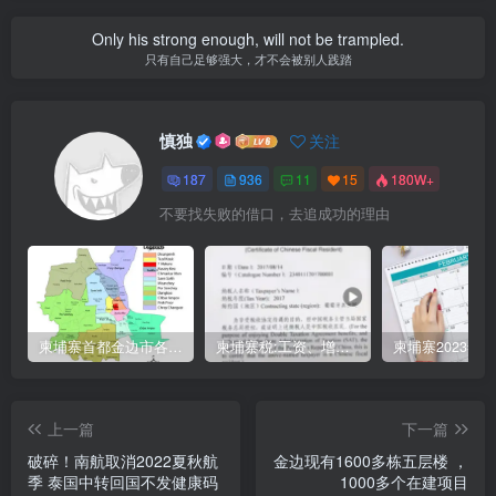
Only his strong enough, will not be trampled.
只有自己足够强大，才不会被别人践踏
慎独
关注
187
936
11
15
180W+
不要找失败的借口，去追成功的理由
柬埔寨首都金边市各区与分区名称分布
柬埔寨税:工资、增值、预扣、利润、专利、产业、注册税
上一篇
下一篇
破碎！南航取消2022夏秋航
金边现有1600多栋五层楼 ，
季 泰国中转回国不发健康码
1000多个在建项目