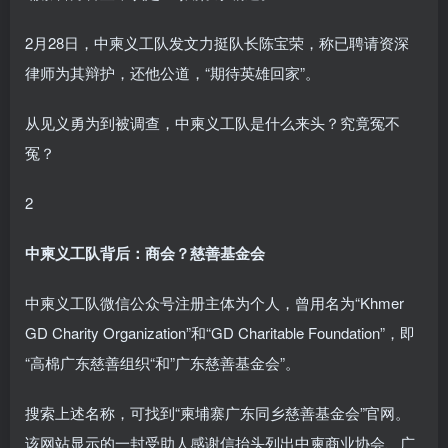
2月28日，中柬义工队发文力挺队长陈宝荣，称已聘请资深
律师为其辩护，还他公道，“期待英雄回家”。
从见义勇为到被调查，中柬义工队是什么来头？究竟冤不
冤？
2
中柬义工队背后：商会？慈善基金会
中柬义工队微信公众号注册主体为个人，曾用名为“Khmer
GD Charity Organization”和“GD Charitable Foundation”，即
“高棉广东慈善组织“和”广东慈善基金会”。
搜索上述名称，可找到“柬埔寨广东同乡慈善基金会”官网。
该网站显示的一封受助人感谢信抬头列出中柬商业协会、广