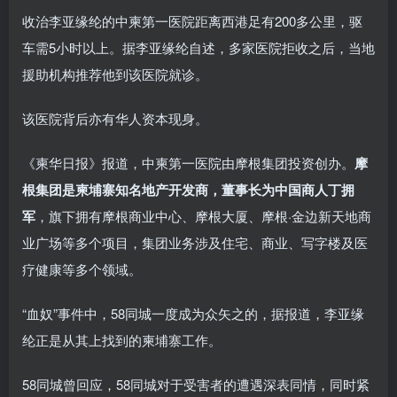
收治李亚缘纶的中柬第一医院距离西港足有200多公里，驱
车需5小时以上。据李亚缘纶自述，多家医院拒收之后，当地
援助机构推荐他到该医院就诊。
该医院背后亦有华人资本现身。
《柬华日报》报道，中柬第一医院由摩根集团投资创办。
摩
根集团是柬埔寨知名地产开发商，董事长为中国商人丁拥
军
，旗下拥有摩根商业中心、摩根大厦、摩根·金边新天地商
业广场等多个项目，集团业务涉及住宅、商业、写字楼及医
疗健康等多个领域。
“血奴”事件中，58同城一度成为众矢之的，据报道，李亚缘
纶正是从其上找到的柬埔寨工作。
58同城曾回应，58同城对于受害者的遭遇深表同情，同时紧