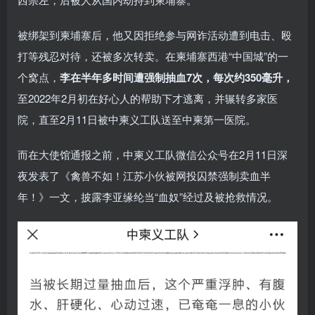
被绑架到柬埔寨后，他又因拒绝参与网诈活动遭到电击、殴
打等残忍对待，还被多次转卖。在柬埔寨西港“中国城”的一
个窝点，
李在半年多时间遭强制抽血7次，每次约350毫升，
至2022年2月初在好心人的帮助下才逃离，并辗转多家医
院，直至2月11日被中柬义工队送至中柬第一医院。
而在大使馆通报之前，中柬义工队微信公众号在2月11日深
夜发表了《禽兽不如！江苏小伙被网投囚禁强制卖血半
年！》一文，披露李亚缘纶当“血奴”经过及被抢救情况。