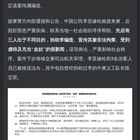
定该案纯属编造。
据柬警方内部通报和公告，中国公民李亚缘纶偷渡来柬，后
因肝部患严重疾病，联系当地一社会组织寻求帮助。
先后有
三人出于不同目的，协助李编造、宣传其被非法拘禁、受到
虐待及充当“血奴”的假新闻，
误导舆论，严重影响社会秩
序。案件下步将移交柬司法机关审理。李亚缘纶和3名涉案人
员已被移送法办，其中包括曾经协助过李的中柬义工队长陈
宝荣。