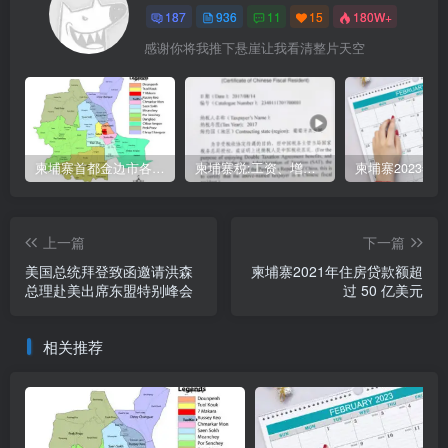
187
936
11
15
180W+
感谢你将我推下悬崖让我看清整片天空
柬埔寨首都金边市各区与分区名称分布
柬埔寨税:工资、增值、预扣、利润、专利、产业、注册税
上一篇
下一篇
美国总统拜登致函邀请洪森
柬埔寨2021年住房贷款额超
总理赴美出席东盟特别峰会
过 50 亿美元
相关推荐