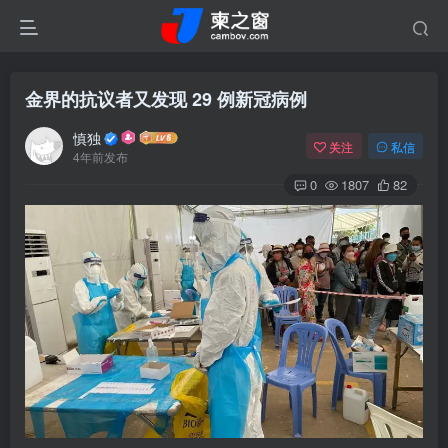
金界的抗议者又发现 29 例新冠病例
慎独
关注
私信
4年前发布
0
1807
82