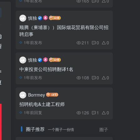
165
0
0
1年前发布
厂房
慎独
柬埔寨马来西亚商会联合
5
顺腾（柬埔寨））国际烟花贸易有限公司招
国税局举办税务论坛
聘启事
的
211
0
0
1年前发布
新
柬埔寨电子支付增长快
6
速，电子钱包数量占总人口
慎独
80%
中柬投资公司招聘翻译1名
产
108
0
0
1年前发布
柬
Borrmey
招聘机电&土建工程师
126
1
0
1年前回复
圈子推荐
一个圈子一份情
圈子