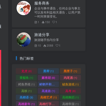
服务商务
及
企业与事件通告，任何企业与事主
可以发布利益相关通告，让用户第
一时间掌握变化。
1
150
1
装
、
旅途分享
旅游随手拍与分享
10
2088
1
热门标签
龙虎
黑帮
黑匣子
(0)
(1)
(1)
黄貂鱼
麻将胡
鸡尾酒
(1)
(0)
(1)
鳄鱼养殖
鲜鹤平和赏
鱿鱼游戏
(1)
(1)
(1)
高铁
高速路
高考
(1)
(1)
(8)
高棉语
高棉艺术
高棉舞蹈
(3)
(1)
(1)
高棉新年
高棉打字机
高棉帝国
(1)
(1)
(1)