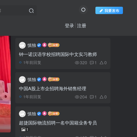
我要发布
登录
注册
社区新帖
更多
6
推荐阅读
慎独
欢迎访问柬之窗
钟一诺汉语学校招聘国际中文实习教师
国产片《奇迹·笨小孩》5
1
320
1
0
1年前回复
月13日 Major电影院上映
慎独
金边市公交车恢复运营2
2
中国A股上市企招聘海外销售经理
个月，路线变少乘客也少
204
1
0
1年前回复
【紧急】澜湄航空5月28
3
慎独
日金边–广州航班隔离酒店
变更通知
超捷国际物流招聘一名中国籍业务专员
1
在柬埔寨怎样找到合适的
4