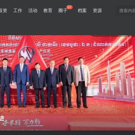
+1
投资
工作
活动
教育
圈子
档案
资源
0
1718
10
进