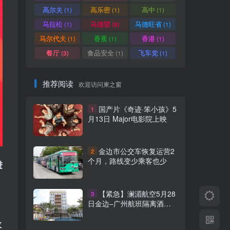
高尔夫
高乐密
高中
(1)
(1)
(1)
马拉松
马德望
马德旺省
(1)
(8)
(1)
马尔代夫
香蕉
香港
(1)
(1)
(1)
餐厅
食品安全
飞车党
(3)
(1)
(1)
推荐阅读
欢迎访问柬之窗
国产片《奇迹·笨小孩》5
1
月13日 Major电影院上映
金边市公交车恢复运营2
2
个月，路线变少乘客也少
进
【紧急】澜湄航空5月28
3
日金边–广州航班隔离酒店
。
变更通知
政