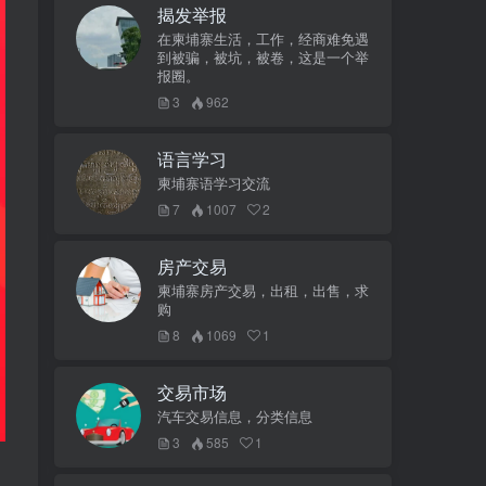
揭发举报
在柬埔寨生活，工作，经商难免遇
到被骗，被坑，被卷，这是一个举
报圈。
3
962
语言学习
柬埔寨语学习交流
7
1007
2
房产交易
柬埔寨房产交易，出租，出售，求
购
8
1069
1
交易市场
汽车交易信息，分类信息
3
585
1