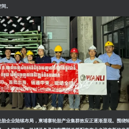
空间。
轮胎企业陆续布局，柬埔寨轮胎产业集群效应正逐渐显现。围绕