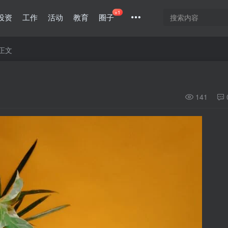
+1
投资
工作
活动
教育
圈子
正文
141