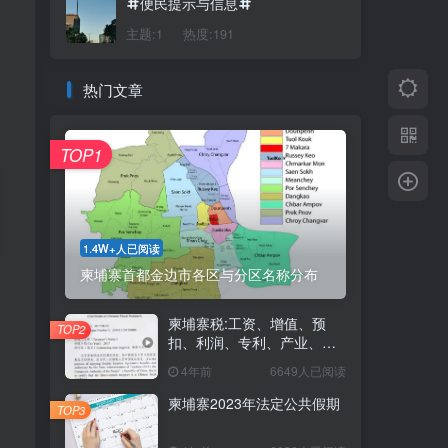
便民提示与信息
主题:1
热度:191
热门文章
TOP1
1.4W+人已阅读
柬埔寨首都金边市各区与分区名称分布
柬埔寨税:工资、增值、预
TOP2
扣、利润、专利、产业、注
册税
4年前
6649人已阅读
柬埔寨2023年法定公共假期
TOP3