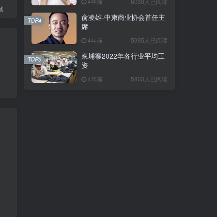
4年前
6030人已阅读
藏
俞凌雄-中柬商业协会首任主
TOP4
席
4年前
5995人已阅读
柬埔寨2022年各行业平均工
TOP5
资
4年前
5803人已阅读