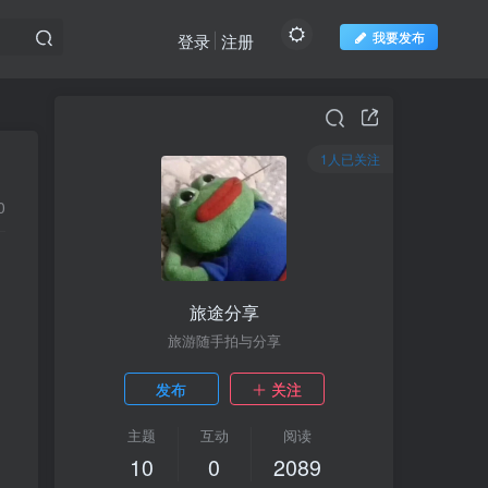
我要发布
登录
注册
1人已关注
1人已关注
0
旅途分享
旅途分享
旅游随手拍与分享
旅游随手拍与分享
发布
发布
关注
关注
主题
主题
互动
互动
阅读
阅读
10
10
0
0
2089
2089