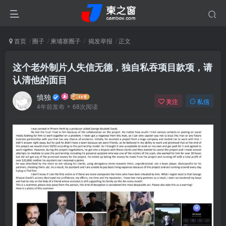
首页
圈子
柬埔寨圈子
揭发举报
正文
这个老外制片人失信无德，独自私吞项目款项，请
认清他的面目
慎独
关注
私信
4年前发布
68次阅读