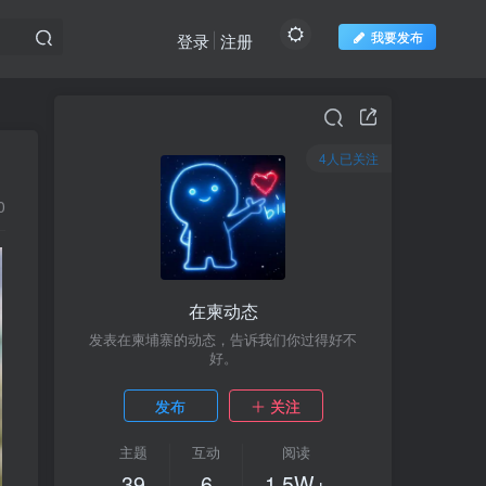
我要发布
登录
注册
4人已关注
4人已关注
0
在柬动态
在柬动态
发表在柬埔寨的动态，告诉我们你过得好不
发表在柬埔寨的动态，告诉我们你过得好不
好。
好。
发布
发布
关注
关注
主题
主题
互动
互动
阅读
阅读
39
39
6
6
1.5W+
1.5W+