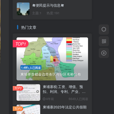
便民提示与信息
主题:1
热度:191
热门文章
TOP1
1.4W+人已阅读
柬埔寨首都金边市各区与分区名称分布
柬埔寨税:工资、增值、预
TOP2
扣、利润、专利、产业、注
册税
4年前
6649人已阅读
柬埔寨2023年法定公共假期
TOP3