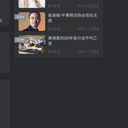
4年前
6030人已阅读
俞凌雄-中柬商业协会首任主
TOP4
席
藏
4年前
5995人已阅读
柬埔寨2022年各行业平均工
TOP5
资
4年前
5803人已阅读