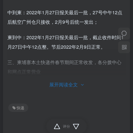
中到柬：2022年1月27日报关最后一批，27号中午12点
后航空广州仓只接收，2月9号后统一发出；
柬到中：2022年1月27日报关最后一批，截止收件时间1
月27日中午12点整。节后2022年2月9日正常。
三、柬埔寨本土快递件春节期间正常收发，各分拨中心
和网点正常营业
展开阅读全文
以上通知，请各位尊敬的客户朋友知悉，以便提前备好
所需物品。在此，中通快递柬埔寨公司全体员工提前恭
祝大家新春快乐，万事如意，阖家欢乐！
快递
中通快递（柬埔寨）有限公司
评分