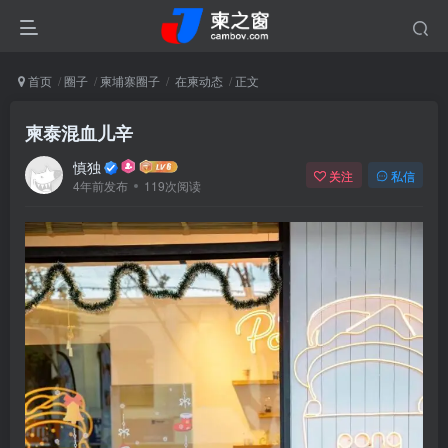
首页
圈子
柬埔寨圈子
在柬动态
正文
柬泰混血儿辛
慎独
关注
私信
4年前发布
119次阅读