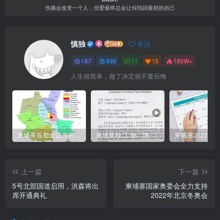
伤痛会改变一个人，但爱最终总会让你找回最初的自己
慎独
关注
187
936
11
15
180W+
人生很简单，做了决定就不要后悔
柬埔寨首都金边市各区与分区名称分布
柬埔寨税:工资、增值、预扣、利润、专利、产业、注册税
上一篇
下一篇
5号北部国道启用，洪森将出
柬埔寨国家奥委会全力支持
席开通典礼
2022年北京冬奥会