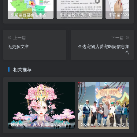
柬埔寨首都金边市各区与分区名称分布
柬埔寨税:工资、增值、预扣、利润、专利、产业、注册税
上一篇
下一篇
无更多文章
金边宠物店爱宠医院信息集
合
相关推荐
璀璨金边：唐人街非遗花灯街将于11月盛大启幕
SkyFest 2.0：西港光之湾即将