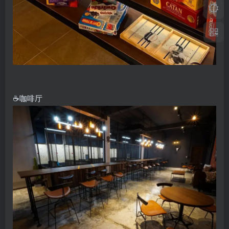
☕️咖啡厅