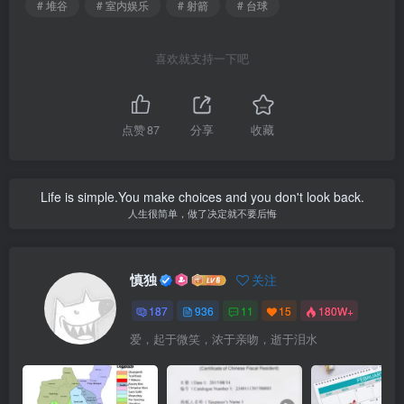
# 堆谷
# 室内娱乐
# 射箭
# 台球
喜欢就支持一下吧
点赞
87
分享
收藏
Life is simple.You make choices and you don't look back.
人生很简单，做了决定就不要后悔
慎独
关注
187
936
11
15
180W+
爱，起于微笑，浓于亲吻，逝于泪水